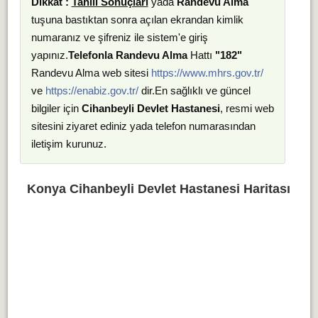
Dikkat :
Tahlil Sonuçları
yada
Randevu Alma
tuşuna bastıktan sonra açılan ekrandan kimlik
numaranız ve şifreniz ile sistem'e giriş
yapınız.
Telefonla Randevu Alma
Hattı
"182"
Randevu Alma web sitesi
https://www.mhrs.gov.tr/
ve
https://enabiz.gov.tr/
dir.En sağlıklı ve güncel
bilgiler için
Cihanbeyli Devlet Hastanesi
, resmi web
sitesini ziyaret ediniz yada telefon numarasından
iletişim kurunuz.
Konya Cihanbeyli Devlet Hastanesi Haritası