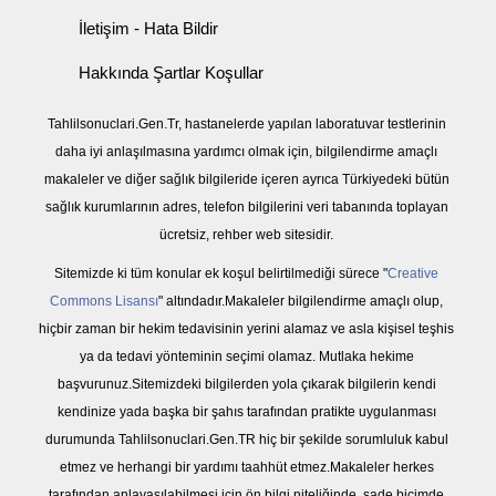
İletişim - Hata Bildir
Hakkında Şartlar Koşullar
Tahlilsonuclari.Gen.Tr, hastanelerde yapılan laboratuvar testlerinin
daha iyi anlaşılmasına yardımcı olmak için, bilgilendirme amaçlı
makaleler ve diğer sağlık bilgileride içeren ayrıca Türkiyedeki bütün
sağlık kurumlarının adres, telefon bilgilerini veri tabanında toplayan
ücretsiz, rehber web sitesidir.
Sitemizde ki tüm konular ek koşul belirtilmediği sürece "
Creative
Commons Lisansı
" altındadır.Makaleler bilgilendirme amaçlı olup,
hiçbir zaman bir hekim tedavisinin yerini alamaz ve asla kişisel teşhis
ya da tedavi yönteminin seçimi olamaz. Mutlaka hekime
başvurunuz.Sitemizdeki bilgilerden yola çıkarak bilgilerin kendi
kendinize yada başka bir şahıs tarafından pratikte uygulanması
durumunda Tahlilsonuclari.Gen.TR hiç bir şekilde sorumluluk kabul
etmez ve herhangi bir yardımı taahhüt etmez.Makaleler herkes
tarafından anlayaşılabilmesi için ön bilgi niteliğinde, sade biçimde