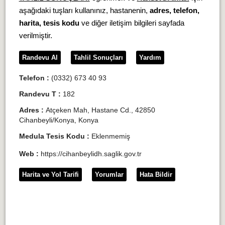
aşağıdaki tuşları kullanınız, hastanenin,
adres, telefon,
harita, tesis kodu
ve diğer iletişim bilgileri sayfada
verilmiştir.
Randevu Al
Tahlil Sonuçları
Yardım
Telefon :
(0332) 673 40 93
Randevu T :
182
Adres :
Atçeken Mah, Hastane Cd., 42850
Cihanbeyli/Konya, Konya
Medula Tesis Kodu :
Eklenmemiş
Web :
https://cihanbeylidh.saglik.gov.tr
Harita ve Yol Tarifi
Yorumlar
Hata Bildir