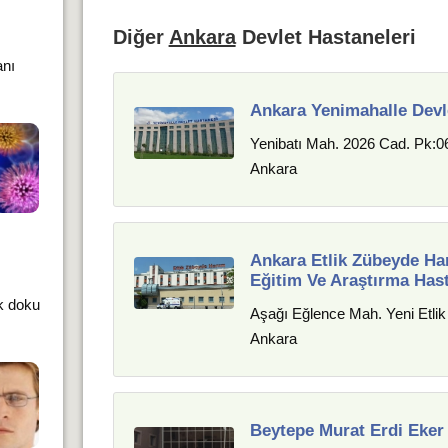
Diğer
Ankara
Devlet Hastaneleri
anı
Ankara Yenimahalle Devl
Yenibatı Mah. 2026 Cad. Pk:06
Ankara
Ankara Etlik Zübeyde Han
Eğitim Ve Araştırma Has
k doku
Aşağı Eğlence Mah. Yeni Etlik C
Ankara
Beytepe Murat Erdi Eker