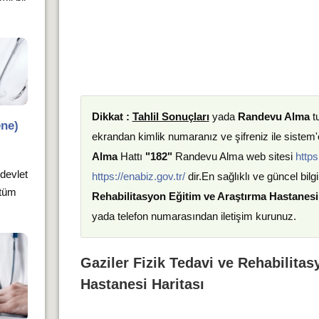
Dikkat :
Tahlil Sonuçları
yada
Randevu Alma
t
ene)
ekrandan kimlik numaranız ve şifreniz ile sistem'e
Alma
Hattı
"182"
Randevu Alma web sitesi
https
 devlet
https://enabiz.gov.tr/
dir.En sağlıklı ve güncel bilgi
 tüm
Rehabilitasyon Eğitim ve Araştırma Hastanesi
yada telefon numarasından iletişim kurunuz.
Gaziler Fizik Tedavi ve Rehabilita
Hastanesi Haritası