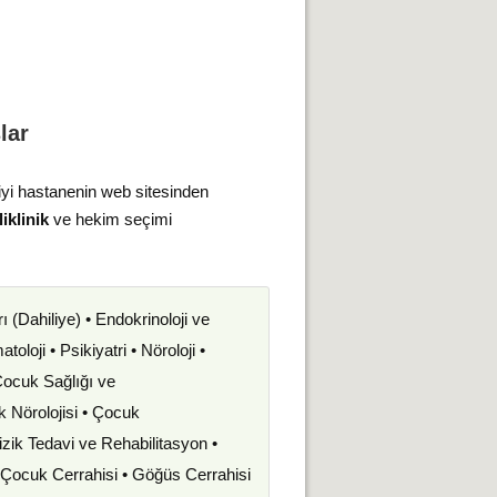
lar
iyi hastanenin web sitesinden
iklinik
ve hekim seçimi
rı (Dahiliye) • Endokrinoloji ve
oloji • Psikiyatri • Nöroloji •
 Çocuk Sağlığı ve
uk Nörolojisi • Çocuk
izik Tedavi ve Rehabilitasyon •
• Çocuk Cerrahisi • Göğüs Cerrahisi