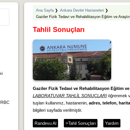
Ana Sayfa
❯
Ankara Devlet Hastaneleri
❯
Gaziler Fizik Tedavi ve Rehabilitasyon Eğitim ve Araşt
Tahlil Sonuçları
ki
Gaziler Fizik Tedavi ve Rehabilitasyon Eğitim v
LABORATUVAR TAHLİL SONUÇLARI
öğrenmek 
r,RBC
tuşları kullanınız, hastanenin,
adres, telefon, harit
bilgileri sayfada verilmiştir.
Randevu Al
>Tahil Sonuçları
Yardım