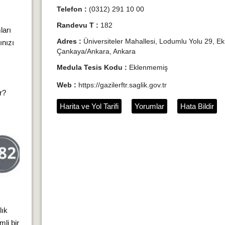
Telefon :
(0312) 291 10 00
Randevu T :
182
ları
Adres :
Üniversiteler Mahallesi, Lodumlu Yolu 29, E
ınızı
Çankaya/Ankara, Ankara
Medula Tesis Kodu :
Eklenmemiş
Web :
https://gazilerftr.saglik.gov.tr
ır?
Harita ve Yol Tarifi
Yorumlar
Hata Bildir
lık
li bir