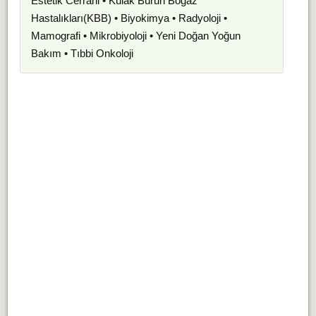
Estetik Cerrahi • Kulak Burun Boğaz
Hastalıkları(KBB) • Biyokimya • Radyoloji •
Mamografi • Mikrobiyoloji • Yeni Doğan Yoğun
Bakım • Tıbbi Onkoloji