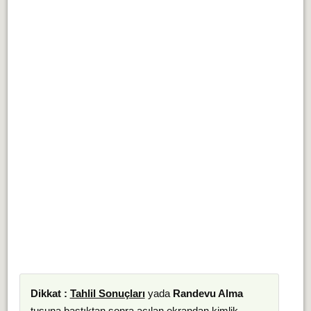
Dikkat :
Tahlil Sonuçları
yada
Randevu Alma
tuşuna bastıktan sonra açılan ekrandan kimlik