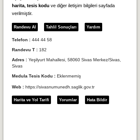
harita, tesis kodu
ve diğer iletişim bilgileri sayfada
verilmiştir.
Randevu Al
Tahlil Sonuçları
Yardım
Telefon :
444 44 58
Randevu T :
182
Adres :
Yeşilyurt Mahallesi, 58060 Sivas Merkez/Sivas,
Sivas
Medula Tesis Kodu :
Eklenmemiş
Web :
https://sivasnumunedh.saglik.gov.tr
Harita ve Yol Tarifi
Yorumlar
Hata Bildir