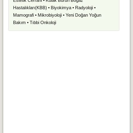
Estetik Cerrahi • Kulak Burun Boğaz
Hastalıkları(KBB) • Biyokimya • Radyoloji •
Mamografi • Mikrobiyoloji • Yeni Doğan Yoğun
Bakım • Tıbbi Onkoloji