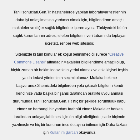
Tahlilsonuclari.Gen.Tr, hastanelerde yapılan laboratuvar testlerinin
daha iyi anlaşılmasına yardımcı olmak için, bilgilendirme amaçlı
makaleler ve diğer sağlık bilgileride içeren ayrıca Türkiyedeki bütün
sağlık kurumlarının adres, telefon bilgilerini veri tabanında toplayan
ücretsiz, rehber web sitesidir.
Sitemizde ki tüm konular ek koşul belirtilmediği sürece "
Creative
Commons Lisansı
" altındadır.Makaleler bilgilendirme amaçlı olup,
hiçbir zaman bir hekim tedavisinin yerini alamaz ve asla kişisel teşhis
ya da tedavi yönteminin seçimi olamaz. Mutlaka hekime
başvurunuz.Sitemizdeki bilgilerden yola çıkarak bilgilerin kendi
kendinize yada başka bir şahıs tarafından pratikte uygulanması
durumunda Tahlilsonuclari.Gen.TR hiç bir şekilde sorumluluk kabul
etmez ve herhangi bir yardımı taahhüt etmez.Makaleler herkes
tarafından anlayaşılabilmesi için ön bilgi niteliğinde, sade biçimde
yazılmıştır ve hiç bir konunun ince detayına inilmemiştir.Daha fazlası
için
Kullanım Şartları
okuyunuz.