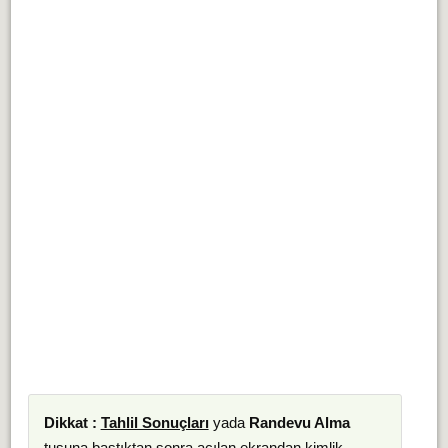
Dikkat :
Tahlil Sonuçları
yada
Randevu Alma
tuşuna bastıktan sonra açılan ekrandan kimlik