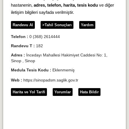
hastanenin,
adres, telefon, harita, tesis kodu
ve diğer
iletişim bilgileri sayfada verilmiştir.
Randevu Al
>Tahil Sonuçları
Yardım
Telefon :
0 (368) 2614444
Randevu T :
182
Adres :
İncedayı Mahallesi Hakimiyet Caddesi No: 1,
Sinop , Sinop
Medula Tesis Kodu :
Eklenmemiş
Web :
https://sinopadsm.saglik.gov.tr
Harita ve Yol Tarifi
Yorumlar
Hata Bildir