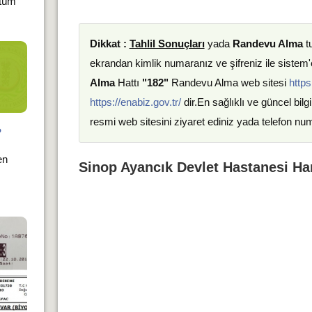
 tüm
Dikkat :
Tahlil Sonuçları
yada
Randevu Alma
t
ekrandan kimlik numaranız ve şifreniz ile sistem'e
Alma
Hattı
"182"
Randevu Alma web sitesi
https
https://enabiz.gov.tr/
dir.En sağlıklı ve güncel bilgi
resmi web sitesini ziyaret ediniz yada telefon nu
?
en
Sinop Ayancık Devlet Hastanesi Har