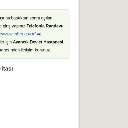
uşuna bastıktan sonra açılan
 giriş yapınız.
Telefonla Randevu
://www.mhrs.gov.tr/
ve
ler için
Ayancık Devlet Hastanesi
,
marasından iletişim kurunuz.
itası