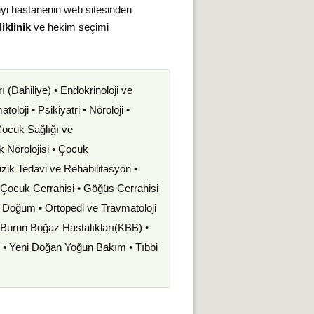
iyi hastanenin web sitesinden
iklinik
ve hekim seçimi
rı (Dahiliye) • Endokrinoloji ve
oloji • Psikiyatri • Nöroloji •
 Çocuk Sağlığı ve
uk Nörolojisi • Çocuk
izik Tedavi ve Rehabilitasyon •
• Çocuk Cerrahisi • Göğüs Cerrahisi
ve Doğum • Ortopedi ve Travmatoloji
k Burun Boğaz Hastalıkları(KBB) •
i • Yeni Doğan Yoğun Bakım • Tıbbi