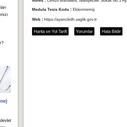
Adres :
Cevizli Mahallesi, Nakliyeciler Sokak No:1 Ay
ları
Medula Tesis Kodu :
Eklenmemiş
ınızı
Web :
https://ayancikdh.saglik.gov.tr
Harita ve Yol Tarifi
Yorumlar
Hata Bildir
ır?
ene)
 devlet