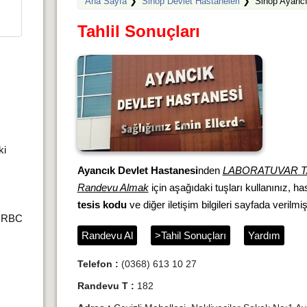
Ana Sayfa
❯
Sinop Devlet Hastaneleri
❯
Sinop Ayancı
Tahlil Sonuçları
ki
Ayancık Devlet Hastanesi
nden
LABORATUVAR T
Randevu Almak
için aşağıdaki tuşları kullanınız, h
tesis kodu
ve diğer iletişim bilgileri sayfada verilmişt
r,RBC
Randevu Al
>Tahil Sonuçları
Yardım
Telefon :
(0368) 613 10 27
Randevu T :
182