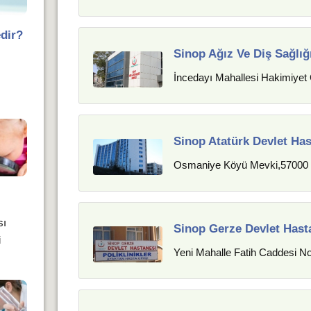
edir?
Sinop Ağız Ve Diş Sağlığ
İncedayı Mahallesi Hakimiyet 
Sinop Atatürk Devlet Has
Osmaniye Köyü Mevki,57000 S
sı
Sinop Gerze Devlet Hast
i
Yeni Mahalle Fatih Caddesi N