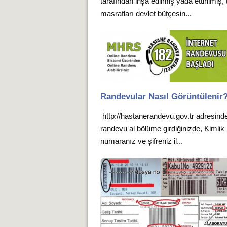
tarafından inşa edilmiş yada ettirilmiş,
masrafları devlet bütçesin...
Randevular Nasıl Görüntülenir
http://hastanerandevu.gov.tr adresind
randevu al bölüme girdiğinizde, Kimlik
numaranız ve şifreniz il...