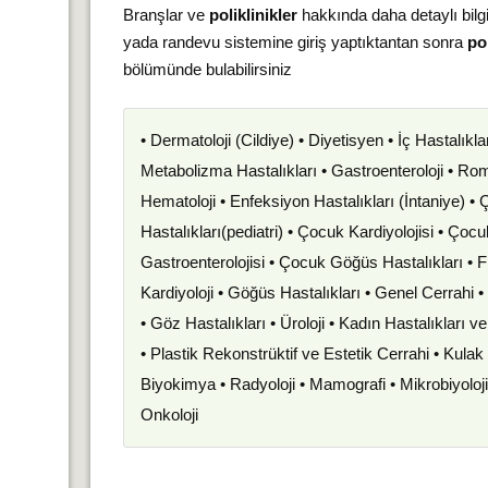
Branşlar ve
poliklinikler
hakkında daha detaylı bilg
yada randevu sistemine giriş yaptıktantan sonra
pol
bölümünde bulabilirsiniz
• Dermatoloji (Cildiye) • Diyetisyen • İç Hastalıkla
Metabolizma Hastalıkları • Gastroenteroloji • Romat
Hematoloji • Enfeksiyon Hastalıkları (İntaniye) •
Hastalıkları(pediatri) • Çocuk Kardiyolojisi • Çoc
Gastroenterolojisi • Çocuk Göğüs Hastalıkları • F
Kardiyoloji • Göğüs Hastalıkları • Genel Cerrahi 
• Göz Hastalıkları • Üroloji • Kadın Hastalıkları 
• Plastik Rekonstrüktif ve Estetik Cerrahi • Kula
Biyokimya • Radyoloji • Mamografi • Mikrobiyoloj
Onkoloji