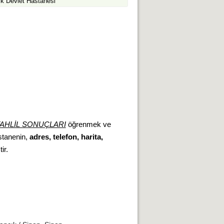
k Devlet Hastanesi
AHLİL SONUÇLARI
öğrenmek ve
astanenin,
adres, telefon, harita,
ir.