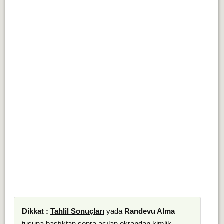
Dikkat :
Tahlil Sonuçları
yada
Randevu Alma
tuşuna bastıktan sonra açılan ekrandan kimlik