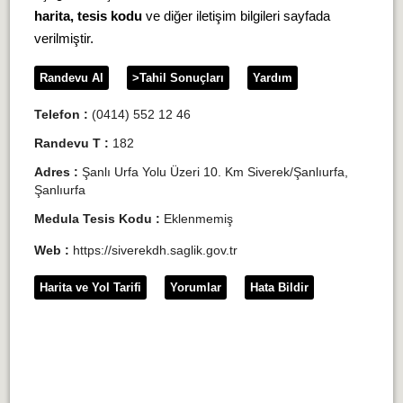
harita, tesis kodu
ve diğer iletişim bilgileri sayfada
verilmiştir.
Randevu Al
>Tahil Sonuçları
Yardım
Telefon :
(0414) 552 12 46
Randevu T :
182
Adres :
Şanlı Urfa Yolu Üzeri 10. Km Siverek/Şanlıurfa,
Şanlıurfa
Medula Tesis Kodu :
Eklenmemiş
Web :
https://siverekdh.saglik.gov.tr
Harita ve Yol Tarifi
Yorumlar
Hata Bildir