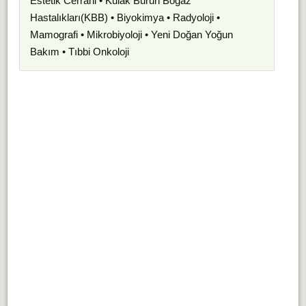
Estetik Cerrahi • Kulak Burun Boğaz
Hastalıkları(KBB) • Biyokimya • Radyoloji •
Mamografi • Mikrobiyoloji • Yeni Doğan Yoğun
Bakım • Tıbbi Onkoloji