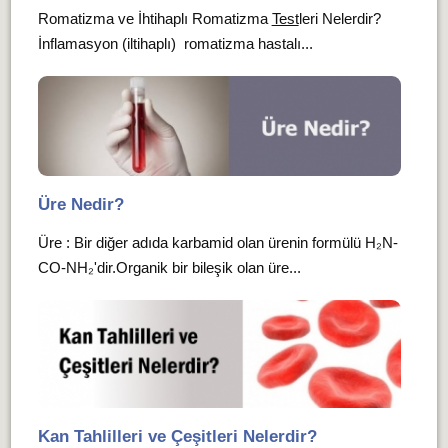
Romatizma ve İhtihaplı Romatizma
Test
leri Nelerdir?
İnflamasyon (iltihaplı) romatizma hastalı...
Üre Nedir?
Üre : Bir diğer adıda karbamid olan ürenin formülü H₂N-
CO-NH₂'dir.Organik bir bileşik olan üre...
Kan Tahlilleri ve Çeşitleri Nelerdir?