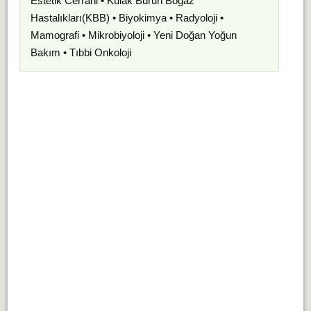
Estetik Cerrahi • Kulak Burun Boğaz
Hastalıkları(KBB) • Biyokimya • Radyoloji •
Mamografi • Mikrobiyoloji • Yeni Doğan Yoğun
Bakım • Tıbbi Onkoloji