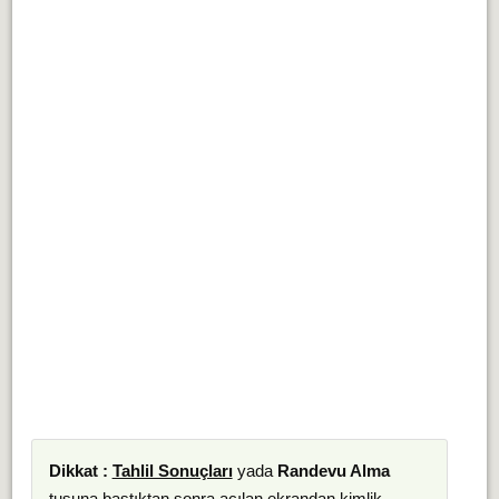
Dikkat :
Tahlil Sonuçları
yada
Randevu Alma
tuşuna bastıktan sonra açılan ekrandan kimlik