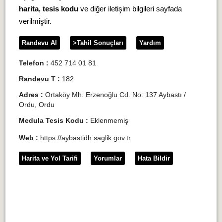
harita, tesis kodu
ve diğer iletişim bilgileri sayfada
verilmiştir.
Randevu Al
>Tahil Sonuçları
Yardım
Telefon :
452 714 01 81
Randevu T :
182
Adres :
Ortaköy Mh. Erzenoğlu Cd. No: 137 Aybastı /
Ordu, Ordu
Medula Tesis Kodu :
Eklenmemiş
Web :
https://aybastidh.saglik.gov.tr
Harita ve Yol Tarifi
Yorumlar
Hata Bildir