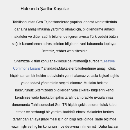
Hakkında Şartlar Koşullar
Tahlilsonuclari.Gen.Tr, hastanelerde yapılan laboratuvar testlerinin
daha iyi anlaşılmasına yardımcı olmak için, bilgilendirme amaçlı
makaleler ve diğer sağlık bilgileride içeren ayrıca Türkiyedeki bütün
sağlık kurumlarının adres, telefon bilgilerini veri tabanında toplayan
ücretsiz, rehber web sitesidir.
Sitemizde ki tüm konular ek koşul belirtilmediği sürece "
Creative
Commons Lisansı
" altındadır.Makaleler bilgilendirme amaçlı olup,
hiçbir zaman bir hekim tedavisinin yerini alamaz ve asla kişisel teşhis
ya da tedavi yönteminin seçimi olamaz. Mutlaka hekime
başvurunuz.Sitemizdeki bilgilerden yola çıkarak bilgilerin kendi
kendinize yada başka bir şahıs tarafından pratikte uygulanması
durumunda Tahlilsonuclari.Gen.TR hiç bir şekilde sorumluluk kabul
etmez ve herhangi bir yardımı taahhüt etmez.Makaleler herkes
tarafından anlayaşılabilmesi için ön bilgi niteliğinde, sade biçimde
yazılmıştır ve hiç bir konunun ince detayına inilmemiştir.Daha fazlası