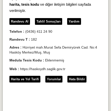
harita, tesis kodu
ve diğer iletişim bilgileri sayfada
verilmiştir.
Randevu Al
Tahlil Sonuçları
Yardım
Telefon :
(0436) 411 24 90
Randevu T :
182
Adres :
Hürriyet mah.Murat Sefa Demiryürek Cad. No:4
Hasköy Merkez/Muş, Muş
Medula Tesis Kodu :
Eklenmemiş
Web :
https://haskoydh.saglik.gov.tr
Harita ve Yol Tarifi
Yorumlar
Hata Bildir