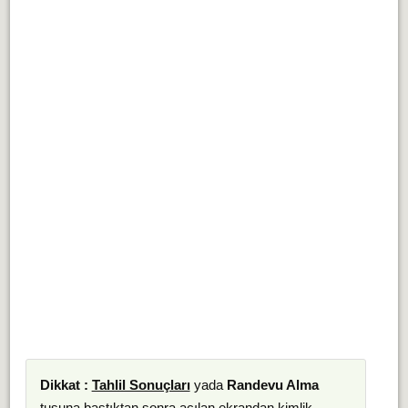
Dikkat :
Tahlil Sonuçları
yada
Randevu Alma
tuşuna bastıktan sonra açılan ekrandan kimlik