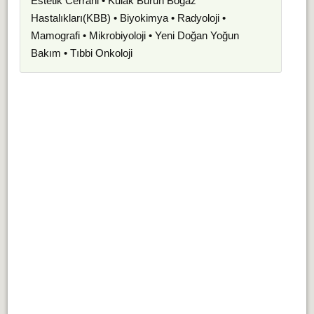
Estetik Cerrahi • Kulak Burun Boğaz
Hastalıkları(KBB) • Biyokimya • Radyoloji •
Mamografi • Mikrobiyoloji • Yeni Doğan Yoğun
Bakım • Tıbbi Onkoloji