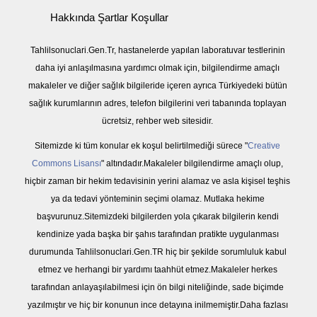
Hakkında Şartlar Koşullar
Tahlilsonuclari.Gen.Tr, hastanelerde yapılan laboratuvar testlerinin
daha iyi anlaşılmasına yardımcı olmak için, bilgilendirme amaçlı
makaleler ve diğer sağlık bilgileride içeren ayrıca Türkiyedeki bütün
sağlık kurumlarının adres, telefon bilgilerini veri tabanında toplayan
ücretsiz, rehber web sitesidir.
Sitemizde ki tüm konular ek koşul belirtilmediği sürece "
Creative
Commons Lisansı
" altındadır.Makaleler bilgilendirme amaçlı olup,
hiçbir zaman bir hekim tedavisinin yerini alamaz ve asla kişisel teşhis
ya da tedavi yönteminin seçimi olamaz. Mutlaka hekime
başvurunuz.Sitemizdeki bilgilerden yola çıkarak bilgilerin kendi
kendinize yada başka bir şahıs tarafından pratikte uygulanması
durumunda Tahlilsonuclari.Gen.TR hiç bir şekilde sorumluluk kabul
etmez ve herhangi bir yardımı taahhüt etmez.Makaleler herkes
tarafından anlayaşılabilmesi için ön bilgi niteliğinde, sade biçimde
yazılmıştır ve hiç bir konunun ince detayına inilmemiştir.Daha fazlası