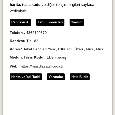
harita, tesis kodu
ve diğer iletişim bilgileri sayfada
verilmiştir.
Randevu Al
Tahlil Sonuçları
Yardım
Telefon :
4362120670
Randevu T :
182
Adres :
Tekel Depoları Yanı , Bitlis Yolu Üzeri , Muş , Muş
Medula Tesis Kodu :
Eklenmemiş
Web :
https://musdh.saglik.gov.tr
Harita ve Yol Tarifi
Yorumlar
Hata Bildir