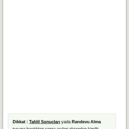
Dikkat :
Tahlil Sonuçları
yada
Randevu Alma
tuşuna bastıktan sonra açılan ekrandan kimlik