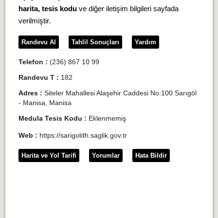
harita, tesis kodu
ve diğer iletişim bilgileri sayfada
verilmiştir.
Randevu Al
Tahlil Sonuçları
Yardım
Telefon :
(236) 867 10 99
Randevu T :
182
Adres :
Siteler Mahallesi Alaşehir Caddesi No:100 Sarıgöl
- Manisa, Manisa
Medula Tesis Kodu :
Eklenmemiş
Web :
https://sarigoldh.saglik.gov.tr
Harita ve Yol Tarifi
Yorumlar
Hata Bildir