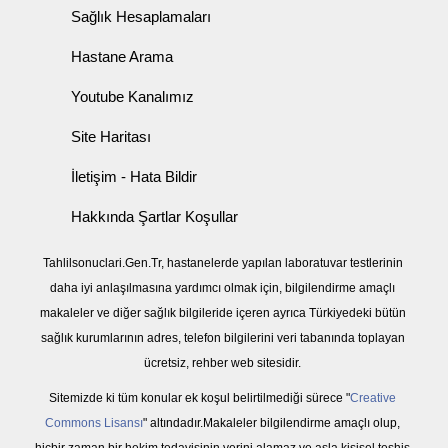
Sağlık Hesaplamaları
Hastane Arama
Youtube Kanalımız
Site Haritası
İletişim - Hata Bildir
Hakkında Şartlar Koşullar
Tahlilsonuclari.Gen.Tr, hastanelerde yapılan laboratuvar testlerinin
daha iyi anlaşılmasına yardımcı olmak için, bilgilendirme amaçlı
makaleler ve diğer sağlık bilgileride içeren ayrıca Türkiyedeki bütün
sağlık kurumlarının adres, telefon bilgilerini veri tabanında toplayan
ücretsiz, rehber web sitesidir.
Sitemizde ki tüm konular ek koşul belirtilmediği sürece "
Creative
Commons Lisansı
" altındadır.Makaleler bilgilendirme amaçlı olup,
hiçbir zaman bir hekim tedavisinin yerini alamaz ve asla kişisel teşhis