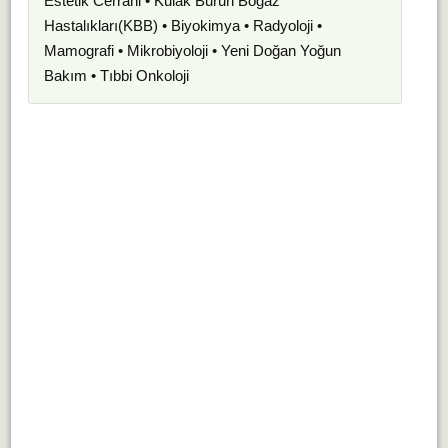
Estetik Cerrahi • Kulak Burun Boğaz
Hastalıkları(KBB) • Biyokimya • Radyoloji •
Mamografi • Mikrobiyoloji • Yeni Doğan Yoğun
Bakım • Tıbbi Onkoloji