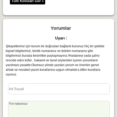
Tüm Konuları Gör »
Yorumlar
Uyarı :
Şikayetleriniz için kurum ile doğrudan bağlantı kurunuz.Hiç bir şekilde
kişisel bilgilerinizi, kimlik numaranız ve telefon numaranız gibi
bilgilerinizi burada kesinlikle paylaşmayınız.!Hastaneyi yada şahsı
rencide edici küfür , hakaret ve lanet söylemleri içeren yorumların
yazılması yasaktır.Olumsuz yönde yazılan yorum ve öneriler genel
ahlak ve nezaket yazım kurallarına uygun olmalıdır.Lütfen kurallara
uyunuz.