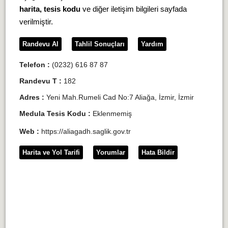
harita, tesis kodu
ve diğer iletişim bilgileri sayfada
verilmiştir.
Randevu Al
Tahlil Sonuçları
Yardım
Telefon :
(0232) 616 87 87
Randevu T :
182
Adres :
Yeni Mah.Rumeli Cad No:7 Aliağa, İzmir, İzmir
Medula Tesis Kodu :
Eklenmemiş
Web :
https://aliagadh.saglik.gov.tr
Harita ve Yol Tarifi
Yorumlar
Hata Bildir