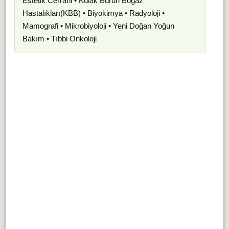
Estetik Cerrahi • Kulak Burun Boğaz
Hastalıkları(KBB) • Biyokimya • Radyoloji •
Mamografi • Mikrobiyoloji • Yeni Doğan Yoğun
Bakım • Tıbbi Onkoloji