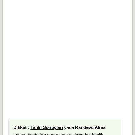
Dikkat :
Tahlil Sonuçları
yada
Randevu Alma
tuşuna bastıktan sonra açılan ekrandan kimlik