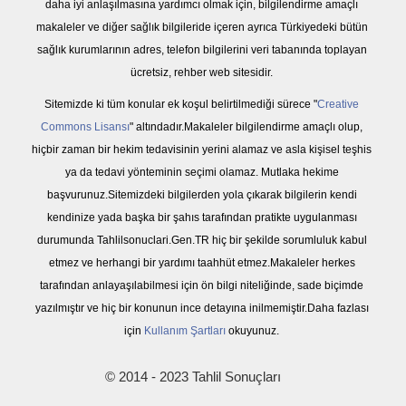
daha iyi anlaşılmasına yardımcı olmak için, bilgilendirme amaçlı
makaleler ve diğer sağlık bilgileride içeren ayrıca Türkiyedeki bütün
sağlık kurumlarının adres, telefon bilgilerini veri tabanında toplayan
ücretsiz, rehber web sitesidir.
Sitemizde ki tüm konular ek koşul belirtilmediği sürece "
Creative
Commons Lisansı
" altındadır.Makaleler bilgilendirme amaçlı olup,
hiçbir zaman bir hekim tedavisinin yerini alamaz ve asla kişisel teşhis
ya da tedavi yönteminin seçimi olamaz. Mutlaka hekime
başvurunuz.Sitemizdeki bilgilerden yola çıkarak bilgilerin kendi
kendinize yada başka bir şahıs tarafından pratikte uygulanması
durumunda Tahlilsonuclari.Gen.TR hiç bir şekilde sorumluluk kabul
etmez ve herhangi bir yardımı taahhüt etmez.Makaleler herkes
tarafından anlayaşılabilmesi için ön bilgi niteliğinde, sade biçimde
yazılmıştır ve hiç bir konunun ince detayına inilmemiştir.Daha fazlası
için
Kullanım Şartları
okuyunuz.
© 2014 - 2023 Tahlil Sonuçları