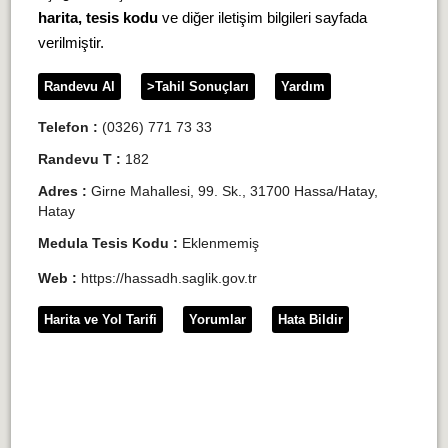
harita, tesis kodu
ve diğer iletişim bilgileri sayfada
verilmiştir.
Randevu Al
>Tahil Sonuçları
Yardım
Telefon :
(0326) 771 73 33
Randevu T :
182
Adres :
Girne Mahallesi, 99. Sk., 31700 Hassa/Hatay,
Hatay
Medula Tesis Kodu :
Eklenmemiş
Web :
https://hassadh.saglik.gov.tr
Harita ve Yol Tarifi
Yorumlar
Hata Bildir