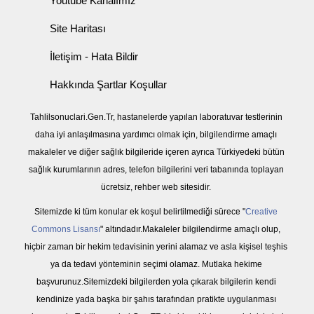
Youtube Kanalımız
Site Haritası
İletişim - Hata Bildir
Hakkında Şartlar Koşullar
Tahlilsonuclari.Gen.Tr, hastanelerde yapılan laboratuvar testlerinin
daha iyi anlaşılmasına yardımcı olmak için, bilgilendirme amaçlı
makaleler ve diğer sağlık bilgileride içeren ayrıca Türkiyedeki bütün
sağlık kurumlarının adres, telefon bilgilerini veri tabanında toplayan
ücretsiz, rehber web sitesidir.
Sitemizde ki tüm konular ek koşul belirtilmediği sürece "
Creative
Commons Lisansı
" altındadır.Makaleler bilgilendirme amaçlı olup,
hiçbir zaman bir hekim tedavisinin yerini alamaz ve asla kişisel teşhis
ya da tedavi yönteminin seçimi olamaz. Mutlaka hekime
başvurunuz.Sitemizdeki bilgilerden yola çıkarak bilgilerin kendi
kendinize yada başka bir şahıs tarafından pratikte uygulanması