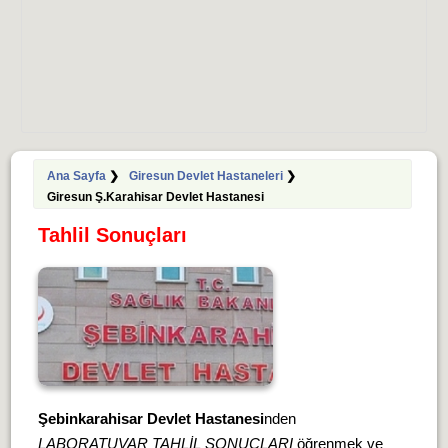
Ana Sayfa
❯
Giresun Devlet Hastaneleri
❯
Giresun Ş.Karahisar Devlet Hastanesi
Tahlil Sonuçları
Şebinkarahisar Devlet Hastanesi
nden
LABORATUVAR TAHLİL SONUÇLARI
öğrenmek ve