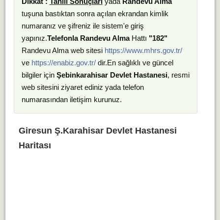
Dikkat :
Tahlil Sonuçları
yada
Randevu Alma
tuşuna bastıktan sonra açılan ekrandan kimlik
numaranız ve şifreniz ile sistem'e giriş
yapınız.
Telefonla Randevu Alma
Hattı
"182"
Randevu Alma web sitesi
https://www.mhrs.gov.tr/
ve
https://enabiz.gov.tr/
dir.En sağlıklı ve güncel
bilgiler için
Şebinkarahisar Devlet Hastanesi
, resmi
web sitesini ziyaret ediniz yada telefon
numarasından iletişim kurunuz.
Giresun Ş.Karahisar Devlet Hastanesi
Haritası