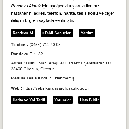
Randevu Almak
için aşağıdaki tuşları kullanınız,
hastanenin,
adres, telefon, harita, tesis kodu
ve diğer
iletişim bilgileri sayfada verilmiştir.
Randevu Al
>Tahil Sonuçları
Yardım
Telefon :
(0454) 711 40 08
Randevu T :
182
Adres :
Bülbül Mah. Aragüler Cad.No:1 Şebinkarahisar
28400 Giresun, Giresun
Medula Tesis Kodu :
Eklenmemiş
Web :
https://sebinkarahisardh.saglik.gov.tr
Harita ve Yol Tarifi
Yorumlar
Hata Bildir