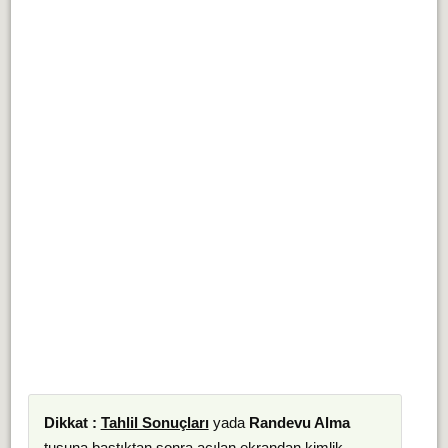
Dikkat :
Tahlil Sonuçları
yada
Randevu Alma
tuşuna bastıktan sonra açılan ekrandan kimlik