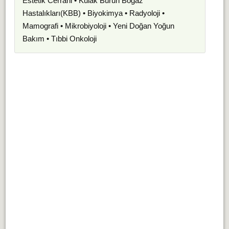
Estetik Cerrahi • Kulak Burun Boğaz
Hastalıkları(KBB) • Biyokimya • Radyoloji •
Mamografi • Mikrobiyoloji • Yeni Doğan Yoğun
Bakım • Tıbbi Onkoloji