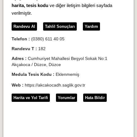
harita, tesis kodu
ve diğer iletişim bilgileri sayfada
verilmiştir.
Randevu Al
Tahlil Sonuçları
Yardım
Telefon :
(0380) 611 40 05
Randevu T :
182
Adres :
Cumhuriyet Mahallesi Beşyol Sokak No:1
Akçakoca / Düzce, Düzce
Medula Tesis Kodu :
Eklenmemiş
Web :
https://akcakocadh.saglik.gov.tr
Harita ve Yol Tarifi
Yorumlar
Hata Bildir