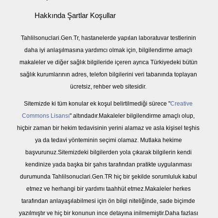
Hakkında Şartlar Koşullar
Tahlilsonuclari.Gen.Tr, hastanelerde yapılan laboratuvar testlerinin
daha iyi anlaşılmasına yardımcı olmak için, bilgilendirme amaçlı
makaleler ve diğer sağlık bilgileride içeren ayrıca Türkiyedeki bütün
sağlık kurumlarının adres, telefon bilgilerini veri tabanında toplayan
ücretsiz, rehber web sitesidir.
Sitemizde ki tüm konular ek koşul belirtilmediği sürece "
Creative
Commons Lisansı
" altındadır.Makaleler bilgilendirme amaçlı olup,
hiçbir zaman bir hekim tedavisinin yerini alamaz ve asla kişisel teşhis
ya da tedavi yönteminin seçimi olamaz. Mutlaka hekime
başvurunuz.Sitemizdeki bilgilerden yola çıkarak bilgilerin kendi
kendinize yada başka bir şahıs tarafından pratikte uygulanması
durumunda Tahlilsonuclari.Gen.TR hiç bir şekilde sorumluluk kabul
etmez ve herhangi bir yardımı taahhüt etmez.Makaleler herkes
tarafından anlayaşılabilmesi için ön bilgi niteliğinde, sade biçimde
yazılmıştır ve hiç bir konunun ince detayına inilmemiştir.Daha fazlası