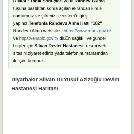
Dikkat :
Tahlil Sonuçları
yada
Randevu Alma
tuşuna bastıktan sonra açılan ekrandan kimlik
numaranız ve şifreniz ile sistem'e giriş
yapınız.
Telefonla Randevu Alma
Hattı
"182"
Randevu Alma web sitesi
https://www.mhrs.gov.tr/
ve
https://enabiz.gov.tr/
dir.En sağlıklı ve güncel
bilgiler için
Silvan Devlet Hastanesi
, resmi web
sitesini ziyaret ediniz yada telefon numarasından
iletişim kurunuz.
Diyarbakır Silvan Dr.Yusuf Azizoğlu Devlet
Hastanesi Haritası