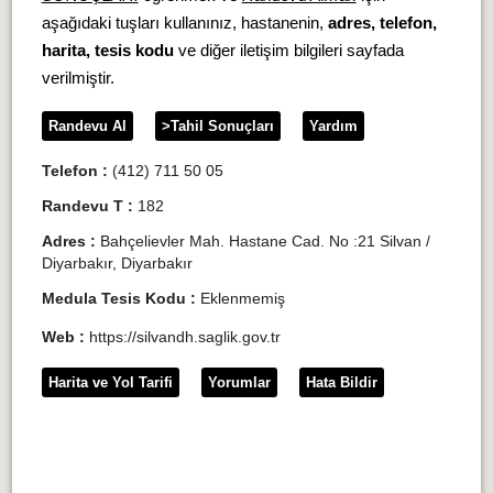
aşağıdaki tuşları kullanınız, hastanenin,
adres, telefon,
harita, tesis kodu
ve diğer iletişim bilgileri sayfada
verilmiştir.
Randevu Al
>Tahil Sonuçları
Yardım
Telefon :
(412) 711 50 05
Randevu T :
182
Adres :
Bahçelievler Mah. Hastane Cad. No :21 Silvan /
Diyarbakır, Diyarbakır
Medula Tesis Kodu :
Eklenmemiş
Web :
https://silvandh.saglik.gov.tr
Harita ve Yol Tarifi
Yorumlar
Hata Bildir