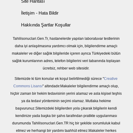
Site Haritası
İletişim - Hata Bildir
Hakkında Şartlar Koşullar
Tahlilsonuclari.Gen.Tr, hastanelerde yapılan laboratuvar testlerinin
daha iyi anlaşılmasına yardımcı olmak için, bilgilendirme amaçlı
makaleler ve diğer sağlık bilgileride içeren ayrıca Türkiyedeki bütün
sağlık kurumlarının adres, telefon bilgilerini veri tabanında toplayan
ücretsiz, rehber web sitesidir.
Sitemizde ki tüm konular ek koşul belirtilmediği sürece "
Creative
Commons Lisansı
" altındadır.Makaleler bilgilendirme amaçlı olup,
hiçbir zaman bir hekim tedavisinin yerini alamaz ve asla kişisel teşhis
ya da tedavi yönteminin seçimi olamaz. Mutlaka hekime
başvurunuz.Sitemizdeki bilgilerden yola çıkarak bilgilerin kendi
kendinize yada başka bir şahıs tarafından pratikte uygulanması
durumunda Tahlilsonuclari.Gen.TR hiç bir şekilde sorumluluk kabul
etmez ve herhangi bir yardımı taahhüt etmez.Makaleler herkes