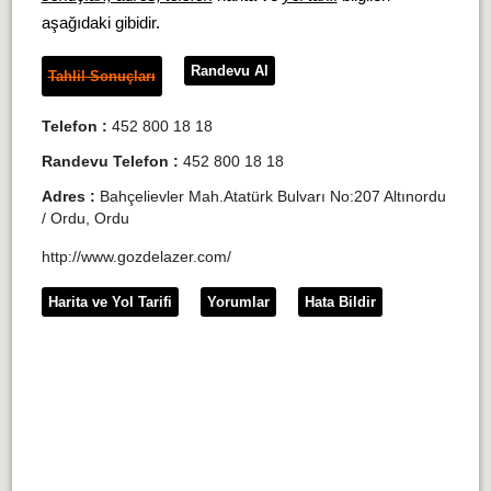
aşağıdaki gibidir.
Randevu Al
Tahlil Sonuçları
Telefon :
452 800 18 18
Randevu Telefon :
452 800 18 18
Adres :
Bahçelievler Mah.Atatürk Bulvarı No:207 Altınordu
/ Ordu, Ordu
http://www.gozdelazer.com/
Harita ve Yol Tarifi
Yorumlar
Hata Bildir