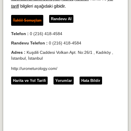
tarifi
bilgileri aşağıdaki gibidir.
Randevu Al
Tahlil Sonuçları
Telefon :
0 (216) 418-4584
Randevu Telefon :
0 (216) 418-4584
Adres :
Kuşdili Caddesi Volkan Apt. No:26/1 , Kadıköy ,
İstanbul, İstanbul
http://uroneturology.com/
Harita ve Yol Tarifi
Yorumlar
Hata Bildir