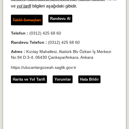
ve
yol tarifi
bilgileri aşağıdaki gibidir.
Randevu Al
Tahlil Sonuçları
Telefon :
(0312) 425 68 60
Randevu Telefon :
(0312) 425 68 60
Adres :
Kızılay Mahallesi, Atatürk Blv Özkan İş Merkezi
No:94 D:3-4, 06430 Çankaya/Ankara, Ankara
https://ulucanlargozeah.saglik.gov.tr
Harita ve Yol Tarifi
Yorumlar
Hata Bildir