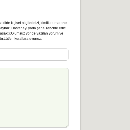
r
kilde kişisel bilgilerinizi, kimlik numaranız
mayınız.!Hastaneyi yada şahsı rencide edici
ı yasaktır.Olumsuz yönde yazılan yorum ve
ır.Lütfen kurallara uyunuz.