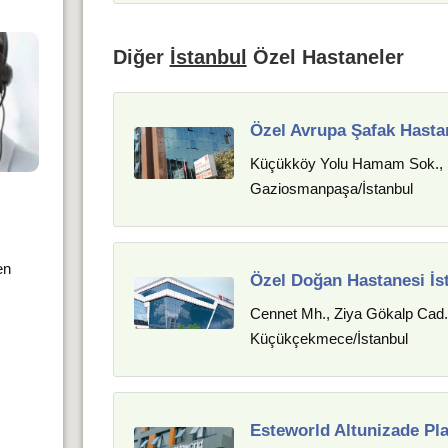
Diğer
İstanbul
Özel Hastaneler
Özel Avrupa Şafak Hasta
Küçükköy Yolu Hamam Sok., 
Gaziosmanpaşa/İstanbul
en
Özel Doğan Hastanesi İs
Cennet Mh., Ziya Gökalp Cad.
Küçükçekmece/İstanbul
Esteworld Altunizade Pl