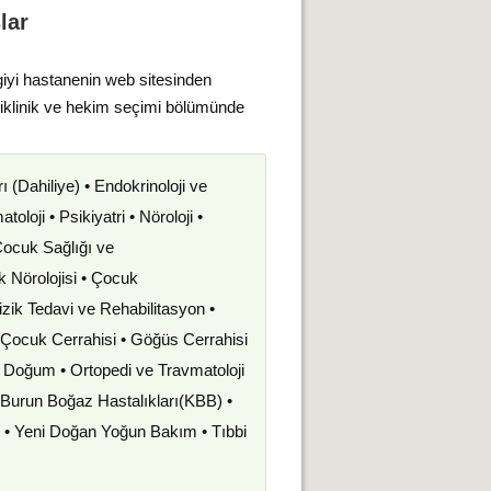
lar
giyi hastanenin web sitesinden
liklinik ve hekim seçimi bölümünde
rı (Dahiliye) • Endokrinoloji ve
oloji • Psikiyatri • Nöroloji •
 Çocuk Sağlığı ve
uk Nörolojisi • Çocuk
izik Tedavi ve Rehabilitasyon •
• Çocuk Cerrahisi • Göğüs Cerrahisi
ve Doğum • Ortopedi ve Travmatoloji
k Burun Boğaz Hastalıkları(KBB) •
i • Yeni Doğan Yoğun Bakım • Tıbbi