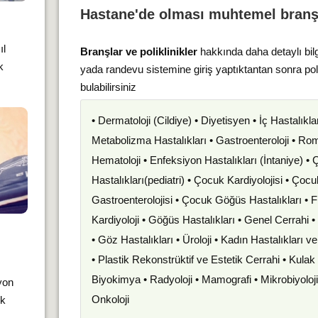
Hastane'de olması muhtemel branş
ıl
Branşlar ve poliklinikler
hakkında daha detaylı bil
k
yada randevu sistemine giriş yaptıktantan sonra po
bulabilirsiniz
• Dermatoloji (Cildiye) • Diyetisyen • İç Hastalıkla
Metabolizma Hastalıkları • Gastroenteroloji • Romat
Hematoloji • Enfeksiyon Hastalıkları (İntaniye) •
Hastalıkları(pediatri) • Çocuk Kardiyolojisi • Çoc
Gastroenterolojisi • Çocuk Göğüs Hastalıkları • F
Kardiyoloji • Göğüs Hastalıkları • Genel Cerrahi 
• Göz Hastalıkları • Üroloji • Kadın Hastalıkları 
• Plastik Rekonstrüktif ve Estetik Cerrahi • Kula
Biyokimya • Radyoloji • Mamografi • Mikrobiyoloj
yon
Onkoloji
ık