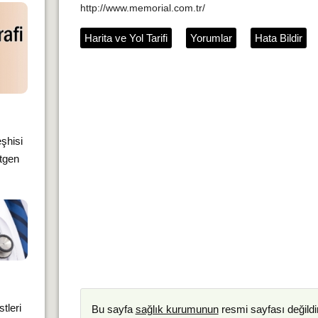
http://www.memorial.com.tr/
Harita ve Yol Tarifi
Yorumlar
Hata Bildir
şhisi
ntgen
tleri
Bu sayfa
sağlık kurumunun
resmi sayfası değildir