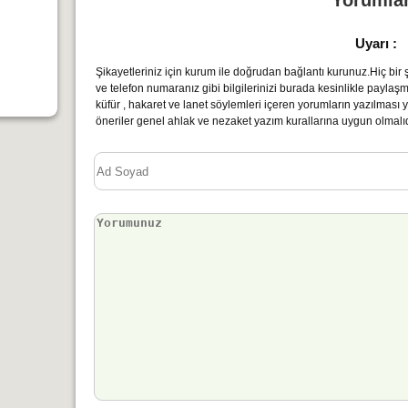
Yorumla
Uyarı :
Şikayetleriniz için kurum ile doğrudan bağlantı kurunuz.Hiç bir şe
ve telefon numaranız gibi bilgilerinizi burada kesinlikle paylaş
küfür , hakaret ve lanet söylemleri içeren yorumların yazılmas
öneriler genel ahlak ve nezaket yazım kurallarına uygun olmalıd