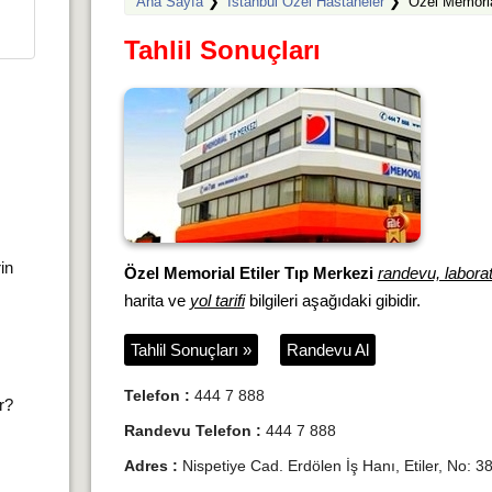
Ana Sayfa
❯
İstanbul Özel Hastaneler
❯
Özel Memoria
Tahlil Sonuçları
rin
Özel Memorial Etiler Tıp Merkezi
randevu, laborat
harita ve
yol tarifi
bilgileri aşağıdaki gibidir.
Tahlil Sonuçları »
Randevu Al
Telefon :
444 7 888
ır?
Randevu Telefon :
444 7 888
Adres :
Nispetiye Cad. Erdölen İş Hanı, Etiler, No: 3