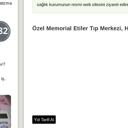
matizma
sağlık kurumunun resmi web sitesini ziyaret edin
Özel Memorial Etiler Tıp Merkezi, H
ır?
iş,
Yol Tarifi Al