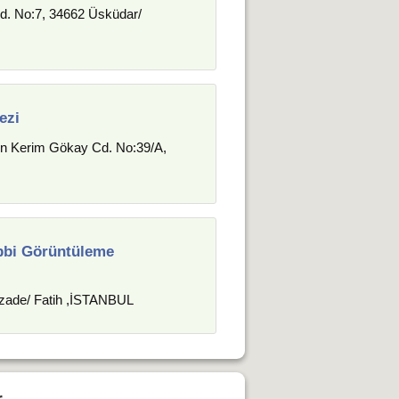
 Cd. No:7, 34662 Üsküdar/
ezi
in Kerim Gökay Cd. No:39/A,
bbi Görüntüleme
kzade/ Fatih ,İSTANBUL