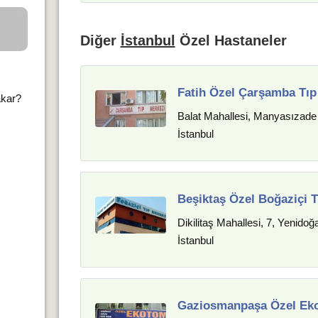
Diğer
İstanbul
Özel Hastaneler
Fatih Özel Çarşamba Tıp
akar?
Balat Mahallesi, Manyasızade 
İstanbul
Beşiktaş Özel Boğaziçi T
Dikilitaş Mahallesi, 7, Yenido
İstanbul
Gaziosmanpaşa Özel Eko