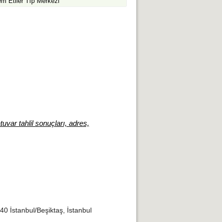
m Etiler Tıp Merkezi
uvar tahlil sonuçları, adres,
0 İstanbul/Beşiktaş, İstanbul