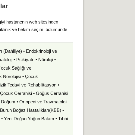
lar
giyi hastanenin web sitesinden
liklinik ve hekim seçimi bölümünde
rı (Dahiliye) • Endokrinoloji ve
oloji • Psikiyatri • Nöroloji •
 Çocuk Sağlığı ve
uk Nörolojisi • Çocuk
izik Tedavi ve Rehabilitasyon •
• Çocuk Cerrahisi • Göğüs Cerrahisi
ve Doğum • Ortopedi ve Travmatoloji
k Burun Boğaz Hastalıkları(KBB) •
i • Yeni Doğan Yoğun Bakım • Tıbbi