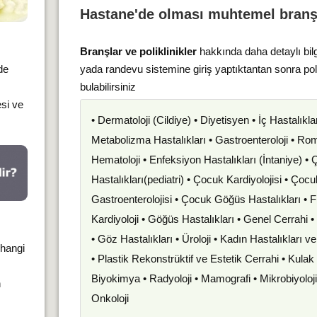
Hastane'de olması muhtemel branş
Branşlar ve poliklinikler
hakkında daha detaylı bil
de
yada randevu sistemine giriş yaptıktantan sonra po
bulabilirsiniz
si ve
• Dermatoloji (Cildiye) • Diyetisyen • İç Hastalıkla
Metabolizma Hastalıkları • Gastroenteroloji • Romat
Hematoloji • Enfeksiyon Hastalıkları (İntaniye) •
Hastalıkları(pediatri) • Çocuk Kardiyolojisi • Çoc
Gastroenterolojisi • Çocuk Göğüs Hastalıkları • F
Kardiyoloji • Göğüs Hastalıkları • Genel Cerrahi 
• Göz Hastalıkları • Üroloji • Kadın Hastalıkları 
rhangi
• Plastik Rekonstrüktif ve Estetik Cerrahi • Kula
Biyokimya • Radyoloji • Mamografi • Mikrobiyoloj
n
Onkoloji