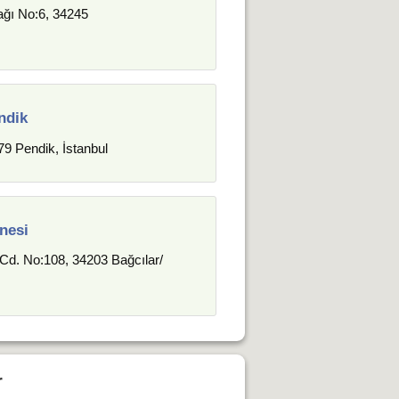
ğı No:6, 34245
ndik
9 Pendik, İstanbul
nesi
 Cd. No:108, 34203 Bağcılar/
r