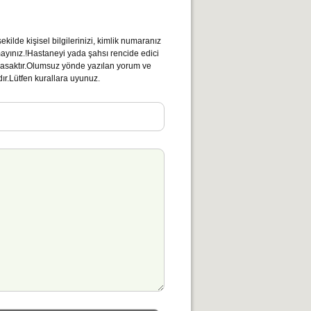
kilde kişisel bilgilerinizi, kimlik numaranız
mayınız.!Hastaneyi yada şahsı rencide edici
ı yasaktır.Olumsuz yönde yazılan yorum ve
ır.Lütfen kurallara uyunuz.