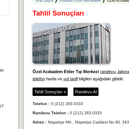
Ana Sayfa
❯
İstanbul Özel Hastaneler
❯
Özel Acıbade
Tahlil Sonuçları
rin
Özel Acıbadem Etiler Tıp Merkezi
randevu, laborat
telefon
harita ve
yol tarifi
bilgileri aşağıdaki gibidir.
Tahlil Sonuçları »
Randevu Al
Telefon :
0 (212) 283-0333
ır?
Randevu Telefon :
0 (212) 283-0333
Adres :
Nispetiye Mh., Nispetiye Caddesi No:40, 3434