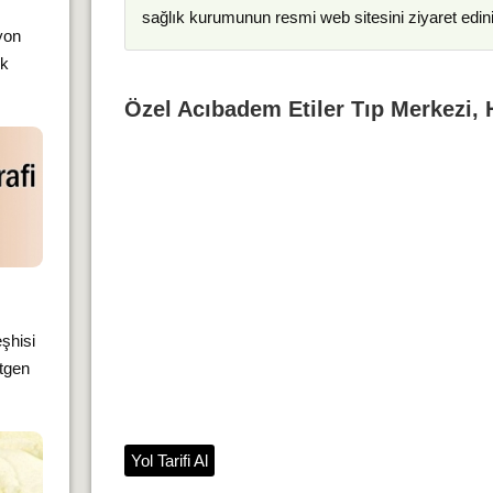
sağlık kurumunun resmi web sitesini ziyaret edin
yon
ık
Özel Acıbadem Etiler Tıp Merkezi, H
şhisi
ntgen
Yol Tarifi Al