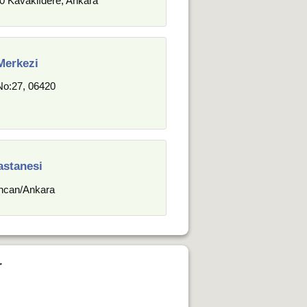
0 Kavaklıdere, Ankara
Merkezi
 No:27, 06420
stanesi
incan/Ankara
r