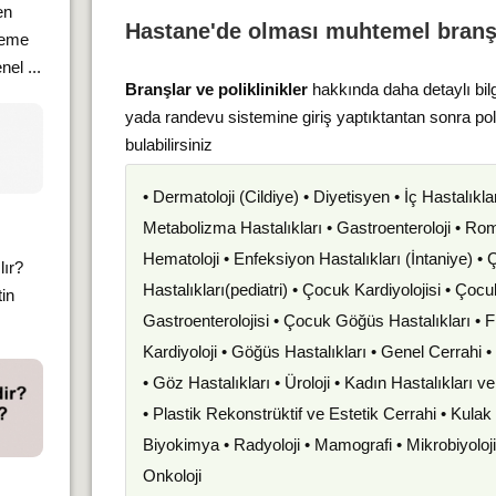
en
Hastane'de olması muhtemel branş
meme
el ...
Branşlar ve poliklinikler
hakkında daha detaylı bil
yada randevu sistemine giriş yaptıktantan sonra po
bulabilirsiniz
• Dermatoloji (Cildiye) • Diyetisyen • İç Hastalıkla
Metabolizma Hastalıkları • Gastroenteroloji • Romat
Hematoloji • Enfeksiyon Hastalıkları (İntaniye) •
lır?
Hastalıkları(pediatri) • Çocuk Kardiyolojisi • Çoc
tin
Gastroenterolojisi • Çocuk Göğüs Hastalıkları • F
Kardiyoloji • Göğüs Hastalıkları • Genel Cerrahi 
• Göz Hastalıkları • Üroloji • Kadın Hastalıkları 
• Plastik Rekonstrüktif ve Estetik Cerrahi • Kula
Biyokimya • Radyoloji • Mamografi • Mikrobiyoloj
Onkoloji