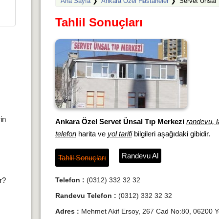
Ana Sayfa
❯
Ankara Özel Hastaneler
❯
Servet Ünsal 
Tahlil Sonuçları
rin
Ankara Özel Servet Ünsal Tıp Merkezi
randevu, l
telefon
harita ve
yol tarifi
bilgileri aşağıdaki gibidir.
Randevu Al
Tahlil Sonuçları
ır?
Telefon :
(0312) 332 32 32
Randevu Telefon :
(0312) 332 32 32
Adres :
Mehmet Akif Ersoy, 267 Cad No:80, 06200 Y