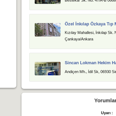
Bestekar Sk. No: 47/A-B 0668
Özel İnkılap Özkaya Tıp 
Kızılay Mahallesi, İnkılap Sk.
Çankaya/Ankara
Sincan Lokman Hekim Ha
Andiçen Mh., İdil Sk, 06930 S
Yorumla
Uyarı :