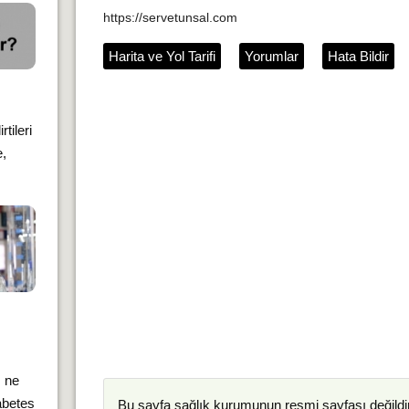
https://servetunsal.com
Harita ve Yol Tarifi
Yorumlar
Hata Bildir
?
tileri
e,
ı ne
abetes
Bu sayfa
sağlık kurumunun
resmi sayfası değildir