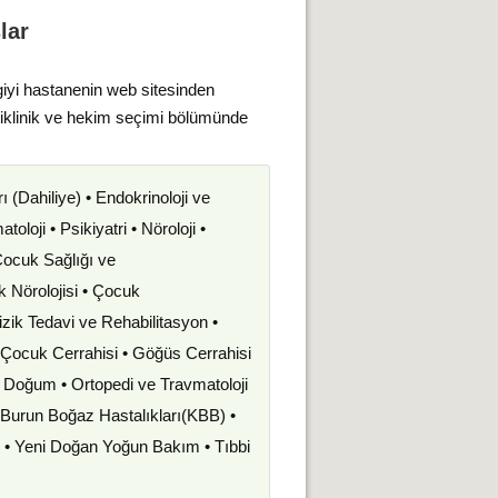
lar
giyi hastanenin web sitesinden
liklinik ve hekim seçimi bölümünde
rı (Dahiliye) • Endokrinoloji ve
oloji • Psikiyatri • Nöroloji •
 Çocuk Sağlığı ve
uk Nörolojisi • Çocuk
izik Tedavi ve Rehabilitasyon •
• Çocuk Cerrahisi • Göğüs Cerrahisi
ve Doğum • Ortopedi ve Travmatoloji
k Burun Boğaz Hastalıkları(KBB) •
i • Yeni Doğan Yoğun Bakım • Tıbbi