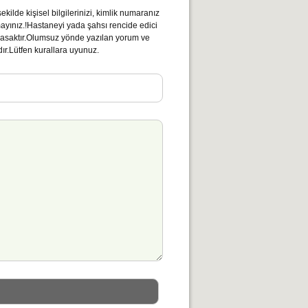
kilde kişisel bilgilerinizi, kimlik numaranız
mayınız.!Hastaneyi yada şahsı rencide edici
ı yasaktır.Olumsuz yönde yazılan yorum ve
ır.Lütfen kurallara uyunuz.