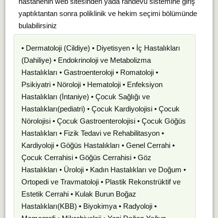
hastanenin web sitesinden yada randevu sistemine giriş
yaptıktantan sonra poliklinik ve hekim seçimi bölümünde
bulabilirsiniz
• Dermatoloji (Cildiye) • Diyetisyen • İç Hastalıkları
(Dahiliye) • Endokrinoloji ve Metabolizma
Hastalıkları • Gastroenteroloji • Romatoloji •
Psikiyatri • Nöroloji • Hematoloji • Enfeksiyon
Hastalıkları (İntaniye) • Çocuk Sağlığı ve
Hastalıkları(pediatri) • Çocuk Kardiyolojisi • Çocuk
Nörolojisi • Çocuk Gastroenterolojisi • Çocuk Göğüs
Hastalıkları • Fizik Tedavi ve Rehabilitasyon •
Kardiyoloji • Göğüs Hastalıkları • Genel Cerrahi •
Çocuk Cerrahisi • Göğüs Cerrahisi • Göz
Hastalıkları • Üroloji • Kadın Hastalıkları ve Doğum •
Ortopedi ve Travmatoloji • Plastik Rekonstrüktif ve
Estetik Cerrahi • Kulak Burun Boğaz
Hastalıkları(KBB) • Biyokimya • Radyoloji •