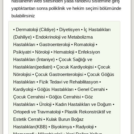
hastanenin web sitesinden yada randevu sistemine giriş
yaptıktantan sonra poliklinik ve hekim seçimi bölümünde
bulabilirsiniz
• Dermatoloji (Cildiye) • Diyetisyen • İç Hastalıkları
(Dahiliye) • Endokrinoloji ve Metabolizma
Hastalıkları • Gastroenteroloji • Romatoloji •
Psikiyatri • Nöroloji • Hematoloji • Enfeksiyon
Hastalıkları (İntaniye) • Çocuk Sağlığı ve
Hastalıkları(pediatri) • Çocuk Kardiyolojisi • Çocuk
Nörolojisi • Çocuk Gastroenterolojisi • Çocuk Göğüs
Hastalıkları • Fizik Tedavi ve Rehabilitasyon •
Kardiyoloji • Göğüs Hastalıkları • Genel Cerrahi •
Çocuk Cerrahisi • Göğüs Cerrahisi • Göz
Hastalıkları • Üroloji • Kadın Hastalıkları ve Doğum •
Ortopedi ve Travmatoloji • Plastik Rekonstrüktif ve
Estetik Cerrahi • Kulak Burun Boğaz
Hastalıkları(KBB) • Biyokimya • Radyoloji •