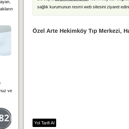
layan,
sağlık kurumunun resmi web sitesini ziyaret edin
akların
Özel Arte Hekimköy Tıp Merkezi, Ha
r
unuz ve
Yol Tarifi Al