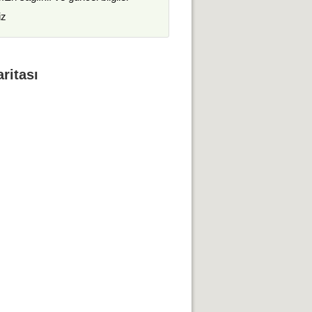
iz
ritası