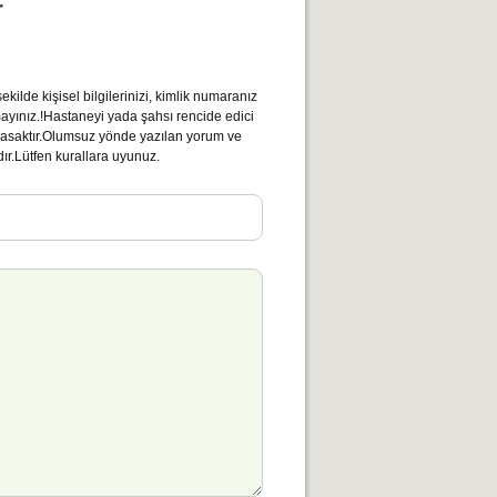
r
kilde kişisel bilgilerinizi, kimlik numaranız
mayınız.!Hastaneyi yada şahsı rencide edici
ı yasaktır.Olumsuz yönde yazılan yorum ve
ır.Lütfen kurallara uyunuz.