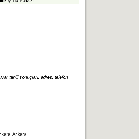
kimköy Tıp Merkezi
var tahlil sonuçları, adres, telefon
kara, Ankara