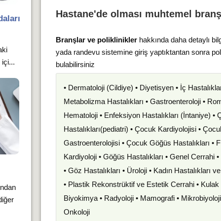
Hastane'de olması muhtemel branş
aları
Branşlar ve poliklinikler
hakkında daha detaylı bil
aki
yada randevu sistemine giriş yaptıktantan sonra po
çi...
bulabilirsiniz
• Dermatoloji (Cildiye) • Diyetisyen • İç Hastalıkla
Metabolizma Hastalıkları • Gastroenteroloji • Romat
Hematoloji • Enfeksiyon Hastalıkları (İntaniye) •
Hastalıkları(pediatri) • Çocuk Kardiyolojisi • Çoc
Gastroenterolojisi • Çocuk Göğüs Hastalıkları • F
Kardiyoloji • Göğüs Hastalıkları • Genel Cerrahi 
• Göz Hastalıkları • Üroloji • Kadın Hastalıkları 
• Plastik Rekonstrüktif ve Estetik Cerrahi • Kula
ından
Biyokimya • Radyoloji • Mamografi • Mikrobiyoloj
diğer
Onkoloji