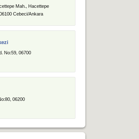
acettepe Mah., Hacettepe
, 06100 Cebeci/Ankara
ezi
d. No:59, 06700
No:80, 06200