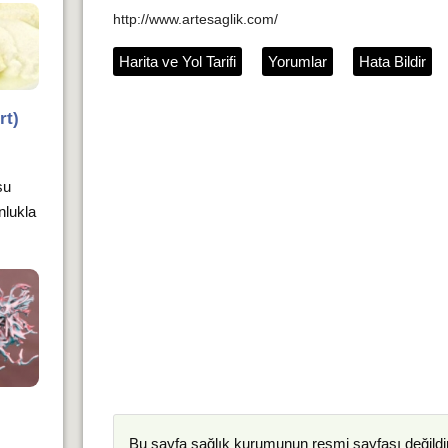
http://www.artesaglik.com/
Harita ve Yol Tarifi
Yorumlar
Hata Bildir
rt)
su
unlukla
Bu sayfa
sağlık kurumunun
resmi sayfası değildir