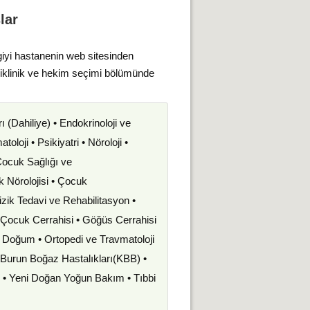
lar
giyi hastanenin web sitesinden
liklinik ve hekim seçimi bölümünde
rı (Dahiliye) • Endokrinoloji ve
oloji • Psikiyatri • Nöroloji •
 Çocuk Sağlığı ve
uk Nörolojisi • Çocuk
izik Tedavi ve Rehabilitasyon •
• Çocuk Cerrahisi • Göğüs Cerrahisi
ve Doğum • Ortopedi ve Travmatoloji
k Burun Boğaz Hastalıkları(KBB) •
i • Yeni Doğan Yoğun Bakım • Tıbbi