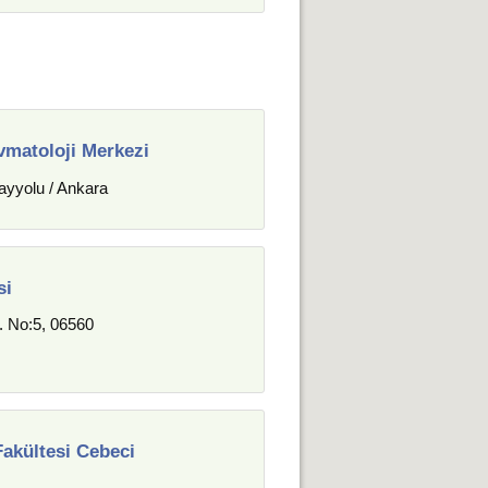
vmatoloji Merkezi
ayyolu / Ankara
si
. No:5, 06560
Fakültesi Cebeci