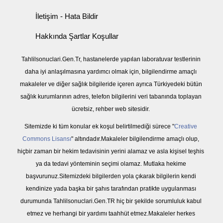
İletişim - Hata Bildir
Hakkında Şartlar Koşullar
Tahlilsonuclari.Gen.Tr, hastanelerde yapılan laboratuvar testlerinin
daha iyi anlaşılmasına yardımcı olmak için, bilgilendirme amaçlı
makaleler ve diğer sağlık bilgileride içeren ayrıca Türkiyedeki bütün
sağlık kurumlarının adres, telefon bilgilerini veri tabanında toplayan
ücretsiz, rehber web sitesidir.
Sitemizde ki tüm konular ek koşul belirtilmediği sürece "
Creative
Commons Lisansı
" altındadır.Makaleler bilgilendirme amaçlı olup,
hiçbir zaman bir hekim tedavisinin yerini alamaz ve asla kişisel teşhis
ya da tedavi yönteminin seçimi olamaz. Mutlaka hekime
başvurunuz.Sitemizdeki bilgilerden yola çıkarak bilgilerin kendi
kendinize yada başka bir şahıs tarafından pratikte uygulanması
durumunda Tahlilsonuclari.Gen.TR hiç bir şekilde sorumluluk kabul
etmez ve herhangi bir yardımı taahhüt etmez.Makaleler herkes