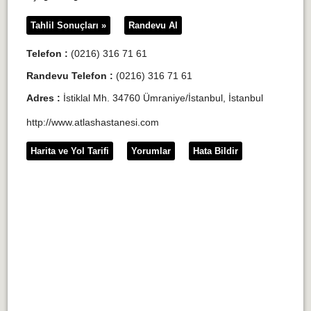
Tahlil Sonuçları »
Randevu Al
Telefon :
(0216) 316 71 61
Randevu Telefon :
(0216) 316 71 61
Adres :
İstiklal Mh. 34760 Ümraniye/İstanbul, İstanbul
http://www.atlashastanesi.com
Harita ve Yol Tarifi
Yorumlar
Hata Bildir