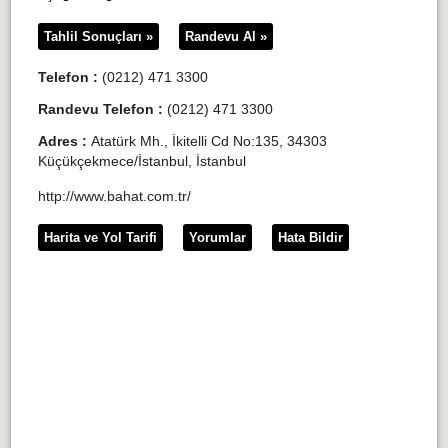
Tahlil Sonuçları »
Randevu Al »
Telefon :
(0212) 471 3300
Randevu Telefon :
(0212) 471 3300
Adres :
Atatürk Mh., İkitelli Cd No:135, 34303
Küçükçekmece/İstanbul, İstanbul
http://www.bahat.com.tr/
Harita ve Yol Tarifi
Yorumlar
Hata Bildir