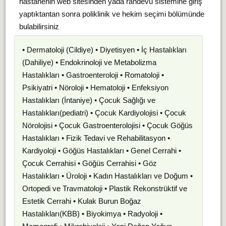
hastanenin web sitesinden yada randevu sistemine giriş
yaptıktantan sonra poliklinik ve hekim seçimi bölümünde
bulabilirsiniz
• Dermatoloji (Cildiye) • Diyetisyen • İç Hastalıkları
(Dahiliye) • Endokrinoloji ve Metabolizma
Hastalıkları • Gastroenteroloji • Romatoloji •
Psikiyatri • Nöroloji • Hematoloji • Enfeksiyon
Hastalıkları (İntaniye) • Çocuk Sağlığı ve
Hastalıkları(pediatri) • Çocuk Kardiyolojisi • Çocuk
Nörolojisi • Çocuk Gastroenterolojisi • Çocuk Göğüs
Hastalıkları • Fizik Tedavi ve Rehabilitasyon •
Kardiyoloji • Göğüs Hastalıkları • Genel Cerrahi •
Çocuk Cerrahisi • Göğüs Cerrahisi • Göz
Hastalıkları • Üroloji • Kadın Hastalıkları ve Doğum •
Ortopedi ve Travmatoloji • Plastik Rekonstrüktif ve
Estetik Cerrahi • Kulak Burun Boğaz
Hastalıkları(KBB) • Biyokimya • Radyoloji •