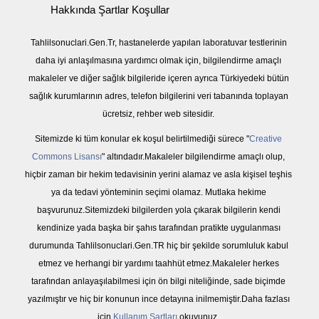
Hakkında Şartlar Koşullar
Tahlilsonuclari.Gen.Tr, hastanelerde yapılan laboratuvar testlerinin
daha iyi anlaşılmasına yardımcı olmak için, bilgilendirme amaçlı
makaleler ve diğer sağlık bilgileride içeren ayrıca Türkiyedeki bütün
sağlık kurumlarının adres, telefon bilgilerini veri tabanında toplayan
ücretsiz, rehber web sitesidir.
Sitemizde ki tüm konular ek koşul belirtilmediği sürece "
Creative
Commons Lisansı
" altındadır.Makaleler bilgilendirme amaçlı olup,
hiçbir zaman bir hekim tedavisinin yerini alamaz ve asla kişisel teşhis
ya da tedavi yönteminin seçimi olamaz. Mutlaka hekime
başvurunuz.Sitemizdeki bilgilerden yola çıkarak bilgilerin kendi
kendinize yada başka bir şahıs tarafından pratikte uygulanması
durumunda Tahlilsonuclari.Gen.TR hiç bir şekilde sorumluluk kabul
etmez ve herhangi bir yardımı taahhüt etmez.Makaleler herkes
tarafından anlayaşılabilmesi için ön bilgi niteliğinde, sade biçimde
yazılmıştır ve hiç bir konunun ince detayına inilmemiştir.Daha fazlası
için
Kullanım Şartları
okuyunuz.