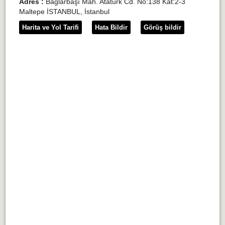
Adres :
Bağlarbaşı Mah. Atatürk Cd. No:138 Kat:2-3
Maltepe İSTANBUL, İstanbul
Harita ve Yol Tarifi
Hata Bildir
Görüş bildir