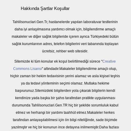
Hakkında Şartlar Koşullar
Tahlilsonuclari.Gen.Tr, hastanelerde yapılan laboratuvar testlerinin
daha iyi anlaşılmasına yardımcı olmak için, bilgilendirme amaçlı
makaleler ve diğer sağlık bilgileride içeren ayrıca Türkiyedeki bütün
sağlık kurumlarının adres, telefon bilgilerini veri tabanında toplayan
ücretsiz, rehber web sitesidir.
Sitemizde ki tüm konular ek koşul belirtilmediği sürece "
Creative
Commons Lisansı
" altındadır.Makaleler bilgilendirme amaçlı olup,
hiçbir zaman bir hekim tedavisinin yerini alamaz ve asla kişisel teşhis
ya da tedavi yönteminin seçimi olamaz. Mutlaka hekime
başvurunuz.Sitemizdeki bilgilerden yola çıkarak bilgilerin kendi
kendinize yada başka bir şahıs tarafından pratikte uygulanması
durumunda Tahlilsonuclari.Gen.TR hiç bir şekilde sorumluluk kabul
etmez ve herhangi bir yardımı taahhüt etmez.Makaleler herkes
tarafından anlayaşılabilmesi için ön bilgi niteliğinde, sade biçimde
yazılmıştır ve hiç bir konunun ince detayına inilmemiştir.Daha fazlası