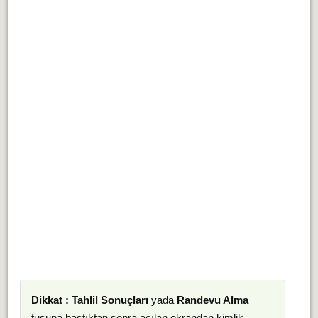
Dikkat :
Tahlil Sonuçları
yada
Randevu Alma
tuşuna bastıktan sonra açılan ekrandan kimlik