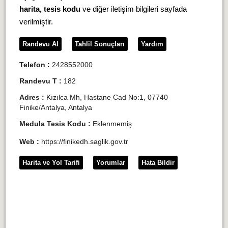
harita, tesis kodu
ve diğer iletişim bilgileri sayfada
verilmiştir.
Randevu Al
Tahlil Sonuçları
Yardım
Telefon :
2428552000
Randevu T :
182
Adres :
Kızılca Mh, Hastane Cad No:1, 07740
Finike/Antalya, Antalya
Medula Tesis Kodu :
Eklenmemiş
Web :
https://finikedh.saglik.gov.tr
Harita ve Yol Tarifi
Yorumlar
Hata Bildir