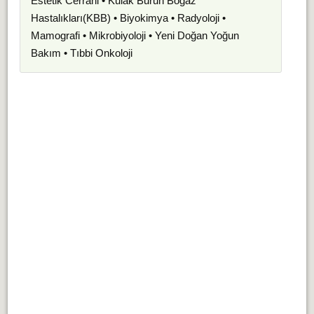
Estetik Cerrahi • Kulak Burun Boğaz
Hastalıkları(KBB) • Biyokimya • Radyoloji •
Mamografi • Mikrobiyoloji • Yeni Doğan Yoğun
Bakım • Tıbbi Onkoloji