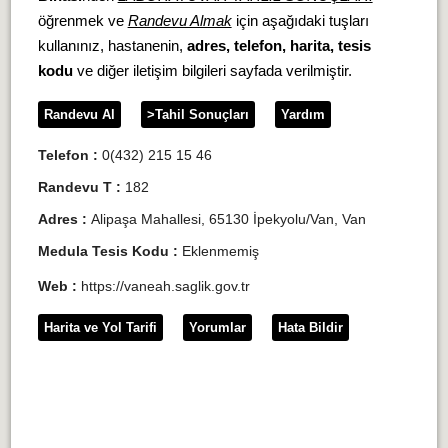
öğrenmek ve
Randevu Almak
için aşağıdaki tuşları
kullanınız, hastanenin,
adres, telefon, harita, tesis
kodu
ve diğer iletişim bilgileri sayfada verilmiştir.
Randevu Al
>Tahil Sonuçları
Yardım
Telefon :
0(432) 215 15 46
Randevu T :
182
Adres :
Alipaşa Mahallesi, 65130 İpekyolu/Van, Van
Medula Tesis Kodu :
Eklenmemiş
Web :
https://vaneah.saglik.gov.tr
Harita ve Yol Tarifi
Yorumlar
Hata Bildir