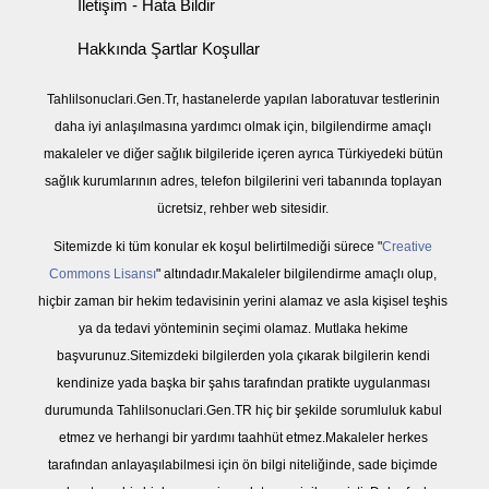
İletişim - Hata Bildir
Hakkında Şartlar Koşullar
Tahlilsonuclari.Gen.Tr, hastanelerde yapılan laboratuvar testlerinin
daha iyi anlaşılmasına yardımcı olmak için, bilgilendirme amaçlı
makaleler ve diğer sağlık bilgileride içeren ayrıca Türkiyedeki bütün
sağlık kurumlarının adres, telefon bilgilerini veri tabanında toplayan
ücretsiz, rehber web sitesidir.
Sitemizde ki tüm konular ek koşul belirtilmediği sürece "
Creative
Commons Lisansı
" altındadır.Makaleler bilgilendirme amaçlı olup,
hiçbir zaman bir hekim tedavisinin yerini alamaz ve asla kişisel teşhis
ya da tedavi yönteminin seçimi olamaz. Mutlaka hekime
başvurunuz.Sitemizdeki bilgilerden yola çıkarak bilgilerin kendi
kendinize yada başka bir şahıs tarafından pratikte uygulanması
durumunda Tahlilsonuclari.Gen.TR hiç bir şekilde sorumluluk kabul
etmez ve herhangi bir yardımı taahhüt etmez.Makaleler herkes
tarafından anlayaşılabilmesi için ön bilgi niteliğinde, sade biçimde