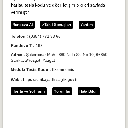
harita, tesis kodu
ve diğer iletişim bilgileri sayfada
verilmiştir.
Randevu Al
>Tahil Sonuçları
Yardım
Telefon :
(0354) 772 33 66
Randevu T :
182
Adres :
Şekerpınar Mah., 680 Nolu Sk. No:10, 66650
Sarıkaya/Yozgat, Yozgat
Medula Tesis Kodu :
Eklenmemiş
Web :
https://sarikayadh.saglik.gov.tr
Harita ve Yol Tarifi
Yorumlar
Hata Bildir