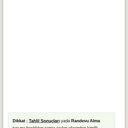
Dikkat :
Tahlil Sonuçları
yada
Randevu Alma
tuşuna bastıktan sonra açılan ekrandan kimlik