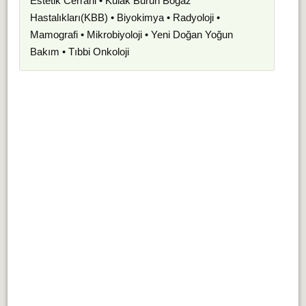
Estetik Cerrahi • Kulak Burun Boğaz
Hastalıkları(KBB) • Biyokimya • Radyoloji •
Mamografi • Mikrobiyoloji • Yeni Doğan Yoğun
Bakım • Tıbbi Onkoloji