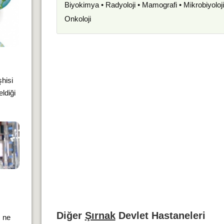
Biyokimya • Radyoloji • Mamografi • Mikrobiyoloj
Onkoloji
şhisi
ldiği
Diğer
Şırnak
Devlet Hastaneleri
ı ne