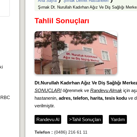
Ana Sayfa
❯
Şırnak Devlet Hastaneleri
❯
Şırnak Dt. Nurullah Kadırhan Ağız Ve Diş Sağlığı Merke
Tahlil Sonuçları
ki
Dt.Nurullah Kadırhan Ağız Ve Diş Sağlığı Merkez
SONUÇLARI
öğrenmek ve
Randevu Almak
için aşa
r,RBC
hastanenin,
adres, telefon, harita, tesis kodu
ve di
verilmiştir.
Randevu Al
>Tahil Sonuçları
Yardım
Telefon :
(0486) 216 61 11