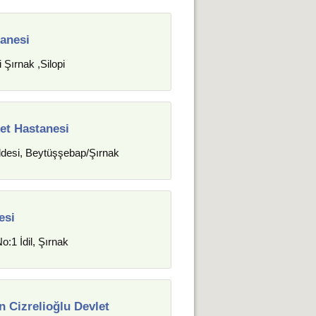
tanesi
 Şırnak ,Silopi
et Hastanesi
ddesi, Beytüşşebap/Şırnak
esi
:1 İdil, Şırnak
n Cizrelioğlu Devlet