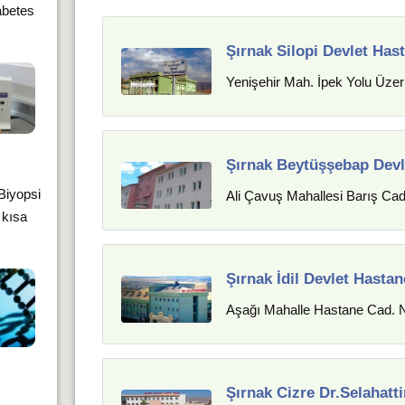
abetes
Şırnak Silopi Devlet Has
Yenişehir Mah. İpek Yolu Üzeri
Şırnak Beytüşşebap Devl
 Biyopsi
Ali Çavuş Mahallesi Barış Ca
 kısa
Şırnak İdil Devlet Hastan
Aşağı Mahalle Hastane Cad. No
Şırnak Cizre Dr.Selahatti