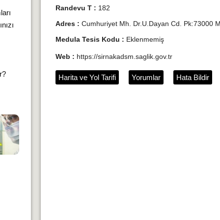
Randevu T :
182
ları
Adres :
Cumhuriyet Mh. Dr.U.Dayan Cd. Pk:73000 Me
ınızı
Medula Tesis Kodu :
Eklenmemiş
Web :
https://sirnakadsm.saglik.gov.tr
ır?
Harita ve Yol Tarifi
Yorumlar
Hata Bildir