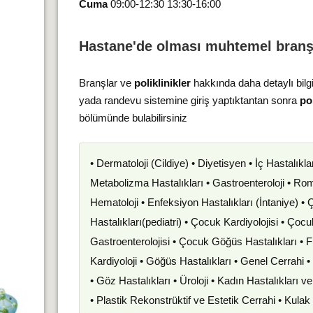
Cuma
09:00-12:30 13:30-16:00
Hastane'de olması muhtemel branş
Branşlar ve
poliklinikler
hakkında daha detaylı bilg
yada randevu sistemine giriş yaptıktantan sonra
pol
bölümünde bulabilirsiniz
• Dermatoloji (Cildiye) • Diyetisyen • İç Hastalıkla
Metabolizma Hastalıkları • Gastroenteroloji • Romat
Hematoloji • Enfeksiyon Hastalıkları (İntaniye) •
Hastalıkları(pediatri) • Çocuk Kardiyolojisi • Çoc
Gastroenterolojisi • Çocuk Göğüs Hastalıkları • F
Kardiyoloji • Göğüs Hastalıkları • Genel Cerrahi 
• Göz Hastalıkları • Üroloji • Kadın Hastalıkları 
• Plastik Rekonstrüktif ve Estetik Cerrahi • Kula