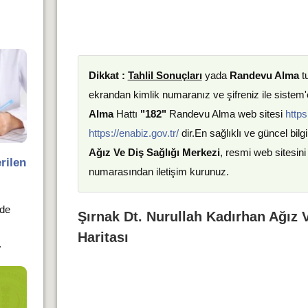
Dikkat :
Tahlil Sonuçları
yada
Randevu Alma
t
ekrandan kimlik numaranız ve şifreniz ile sistem'e
Alma
Hattı
"182"
Randevu Alma web sitesi
https
https://enabiz.gov.tr/
dir.En sağlıklı ve güncel bilgi
Ağız Ve Diş Sağlığı Merkezi
, resmi web sitesini
rilen
numarasından iletişim kurunuz.
nde
Şırnak Dt. Nurullah Kadırhan Ağız 
Haritası
.