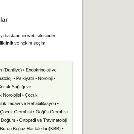
lar
iyi hastanenin web sitesinden
iklinik
ve hekim seçimi
rı (Dahiliye) • Endokrinoloji ve
oloji • Psikiyatri • Nöroloji •
 Çocuk Sağlığı ve
uk Nörolojisi • Çocuk
izik Tedavi ve Rehabilitasyon •
• Çocuk Cerrahisi • Göğüs Cerrahisi
ve Doğum • Ortopedi ve Travmatoloji
k Burun Boğaz Hastalıkları(KBB) •