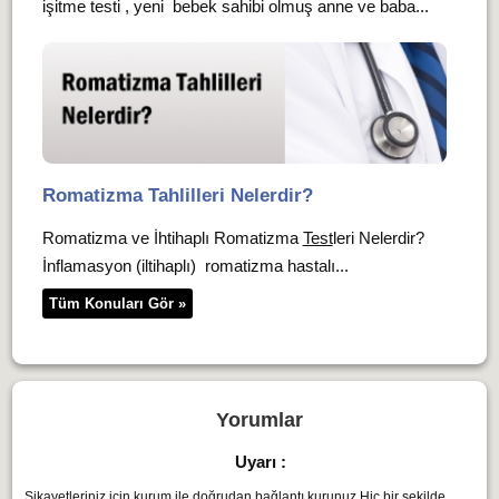
işitme testi , yeni bebek sahibi olmuş anne ve baba...
Romatizma Tahlilleri Nelerdir?
Romatizma ve İhtihaplı Romatizma
Test
leri Nelerdir?
İnflamasyon (iltihaplı) romatizma hastalı...
Tüm Konuları Gör »
Yorumlar
Uyarı :
Şikayetleriniz için kurum ile doğrudan bağlantı kurunuz.Hiç bir şekilde