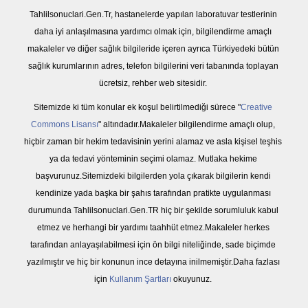
Tahlilsonuclari.Gen.Tr, hastanelerde yapılan laboratuvar testlerinin
daha iyi anlaşılmasına yardımcı olmak için, bilgilendirme amaçlı
makaleler ve diğer sağlık bilgileride içeren ayrıca Türkiyedeki bütün
sağlık kurumlarının adres, telefon bilgilerini veri tabanında toplayan
ücretsiz, rehber web sitesidir.
Sitemizde ki tüm konular ek koşul belirtilmediği sürece "
Creative
Commons Lisansı
" altındadır.Makaleler bilgilendirme amaçlı olup,
hiçbir zaman bir hekim tedavisinin yerini alamaz ve asla kişisel teşhis
ya da tedavi yönteminin seçimi olamaz. Mutlaka hekime
başvurunuz.Sitemizdeki bilgilerden yola çıkarak bilgilerin kendi
kendinize yada başka bir şahıs tarafından pratikte uygulanması
durumunda Tahlilsonuclari.Gen.TR hiç bir şekilde sorumluluk kabul
etmez ve herhangi bir yardımı taahhüt etmez.Makaleler herkes
tarafından anlayaşılabilmesi için ön bilgi niteliğinde, sade biçimde
yazılmıştır ve hiç bir konunun ince detayına inilmemiştir.Daha fazlası
için
Kullanım Şartları
okuyunuz.