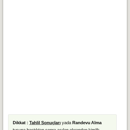
Dikkat :
Tahlil Sonuçları
yada
Randevu Alma
tuşuna bastıktan sonra açılan ekrandan kimlik