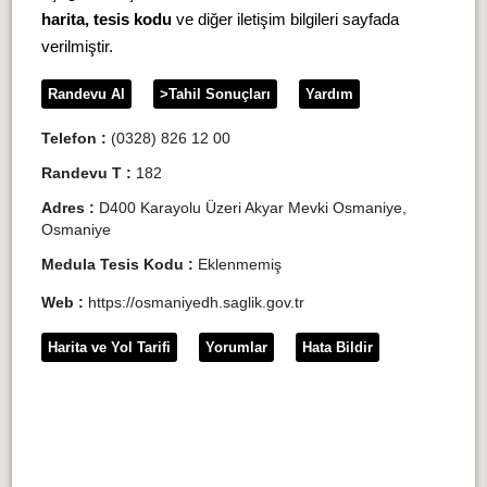
harita, tesis kodu
ve diğer iletişim bilgileri sayfada
verilmiştir.
Randevu Al
>Tahil Sonuçları
Yardım
Telefon :
(0328) 826 12 00
Randevu T :
182
Adres :
D400 Karayolu Üzeri Akyar Mevki Osmaniye,
Osmaniye
Medula Tesis Kodu :
Eklenmemiş
Web :
https://osmaniyedh.saglik.gov.tr
Harita ve Yol Tarifi
Yorumlar
Hata Bildir