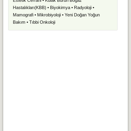
Estetik Cerrahi • Kulak Burun Boğaz
Hastalıkları(KBB) • Biyokimya • Radyoloji •
Mamografi • Mikrobiyoloji • Yeni Doğan Yoğun
Bakım • Tıbbi Onkoloji