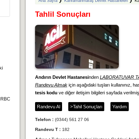
Ana Sayfa
❯
Kahramanmaraş Devlet Hastaneleri
❯
Ka
Tahlil Sonuçları
ki
Andırın Devlet Hastanesi
nden
LABORATUVAR T
Randevu Almak
için aşağıdaki tuşları kullanınız, h
tesis kodu
ve diğer iletişim bilgileri sayfada verilmişt
r,RBC
Randevu Al
>Tahil Sonuçları
Yardım
Telefon :
(0344) 561 27 06
Randevu T :
182