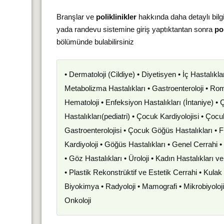
Branşlar ve
poliklinikler
hakkında daha detaylı bilg
yada randevu sistemine giriş yaptıktantan sonra
pol
bölümünde bulabilirsiniz
• Dermatoloji (Cildiye) • Diyetisyen • İç Hastalıkla
Metabolizma Hastalıkları • Gastroenteroloji • Romat
Hematoloji • Enfeksiyon Hastalıkları (İntaniye) •
Hastalıkları(pediatri) • Çocuk Kardiyolojisi • Çoc
Gastroenterolojisi • Çocuk Göğüs Hastalıkları • F
Kardiyoloji • Göğüs Hastalıkları • Genel Cerrahi 
• Göz Hastalıkları • Üroloji • Kadın Hastalıkları 
• Plastik Rekonstrüktif ve Estetik Cerrahi • Kula
Biyokimya • Radyoloji • Mamografi • Mikrobiyoloj
Onkoloji