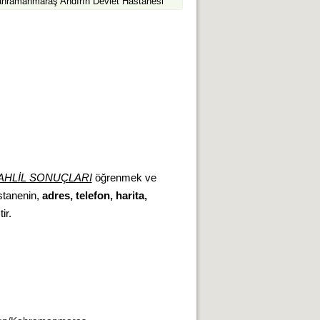
hramanmaraş Andırın Devlet Hastanesi
AHLİL SONUÇLARI
öğrenmek ve
astanenin,
adres, telefon, harita,
ir.