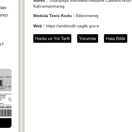
Adres :
Tufanpaşa Mahallesi,Hastane Caddesi Andı
Kahramanmaraş
ları
ınızı
Medula Tesis Kodu :
Eklenmemiş
Web :
https://andirindh.saglik.gov.tr
Harita ve Yol Tarifi
Yorumlar
Hata Bildir
ır?