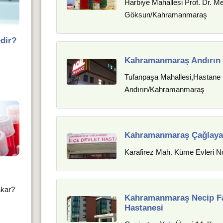
Harbiye Mahallesi Prof. Dr. 
Göksun/Kahramanmaraş
edir?
Kahramanmaraş Andırın 
Tufanpaşa Mahallesi,Hastane
Andırın/Kahramanmaraş
Kahramanmaraş Çağlayanc
Karafirez Mah. Küme Evleri N
akar?
Kahramanmaraş Necip Faz
Hastanesi