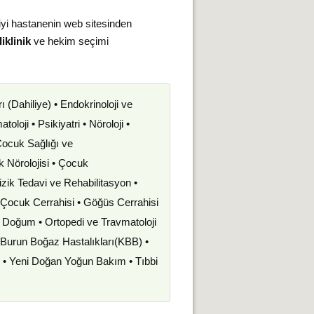
iyi hastanenin web sitesinden
iklinik
ve hekim seçimi
rı (Dahiliye) • Endokrinoloji ve
oloji • Psikiyatri • Nöroloji •
 Çocuk Sağlığı ve
uk Nörolojisi • Çocuk
izik Tedavi ve Rehabilitasyon •
• Çocuk Cerrahisi • Göğüs Cerrahisi
ve Doğum • Ortopedi ve Travmatoloji
k Burun Boğaz Hastalıkları(KBB) •
i • Yeni Doğan Yoğun Bakım • Tıbbi