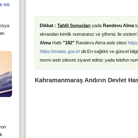
a no
Dikkat :
Tahlil Sonuçları
yada
Randevu Alma
t
dosya
 an
ekrandan kimlik numaranız ve şifreniz ile sistem'e
Alma
Hattı
"182"
Randevu Alma web sitesi
https
https://enabiz.gov.tr/
dir.En sağlıklı ve güncel bilgi
resmi web sitesini ziyaret ediniz yada telefon nu
Kahramanmaraş Andırın Devlet Hast
yon
ık