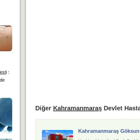
est
i :
nde
Diğer
Kahramanmaraş
Devlet Hasta
Kahramanmaraş Göksun 