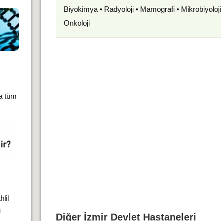
Biyokimya • Radyoloji • Mamografi • Mikrobiyoloj
Onkoloji
ca tüm
hlil
i
Diğer
İzmir
Devlet Hastaneleri