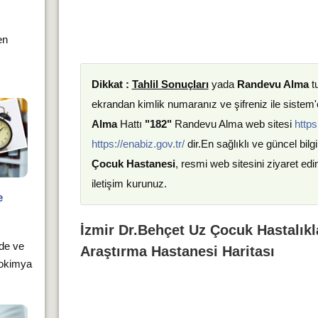
en
Dikkat :
Tahlil Sonuçları
yada
Randevu Alma
t
ekrandan kimlik numaranız ve şifreniz ile sistem'e
Alma
Hattı
"182"
Randevu Alma web sitesi
https
https://enabiz.gov.tr/
dir.En sağlıklı ve güncel bilgi
Çocuk Hastanesi
, resmi web sitesini ziyaret ed
iletişim kurunuz.
e
İzmir Dr.Behçet Uz Çocuk Hastalıkl
rde ve
Araştırma Hastanesi Haritası
yokimya