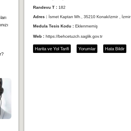
Randevu T :
182
Adres :
İsmet Kaptan Mh., 35210 Konak/izmir , İzmir
ları
ınızı
Medula Tesis Kodu :
Eklenmemiş
Web :
https://behcetuzch.saglik.gov.tr
Harita ve Yol Tarifi
Yorumlar
Hata Bildir
ır?