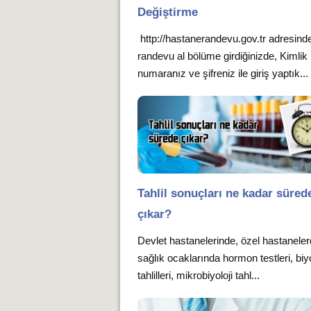
Değiştirme
http://hastanerandevu.gov.tr adresind
randevu al bölüme girdiğinizde, Kimlik
numaranız ve şifreniz ile giriş yaptık...
Tahlil sonuçları ne kadar süred
çıkar?
Devlet hastanelerinde, özel hastanele
sağlık ocaklarında hormon testleri, bi
tahlilleri, mikrobiyoloji tahl...