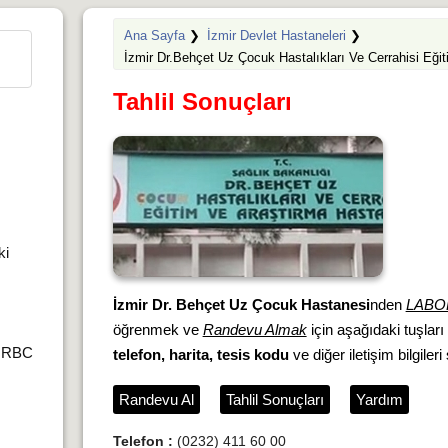
Ana Sayfa
❯
İzmir Devlet Hastaneleri
❯
İzmir Dr.Behçet Uz Çocuk Hastalıkları Ve Cerrahisi Eği
Tahlil Sonuçları
ki
İzmir Dr. Behçet Uz Çocuk Hastanesi
nden
LABO
öğrenmek ve
Randevu Almak
için aşağıdaki tuşları
r,RBC
telefon, harita, tesis kodu
ve diğer iletişim bilgileri
Randevu Al
Tahlil Sonuçları
Yardım
Telefon :
(0232) 411 60 00