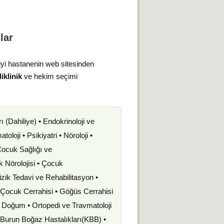
lar
iyi hastanenin web sitesinden
iklinik
ve hekim seçimi
rı (Dahiliye) • Endokrinoloji ve
oloji • Psikiyatri • Nöroloji •
 Çocuk Sağlığı ve
uk Nörolojisi • Çocuk
izik Tedavi ve Rehabilitasyon •
• Çocuk Cerrahisi • Göğüs Cerrahisi
ve Doğum • Ortopedi ve Travmatoloji
k Burun Boğaz Hastalıkları(KBB) •