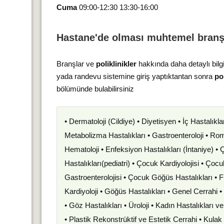
Cuma
09:00-12:30 13:30-16:00
Hastane'de olması muhtemel branş
Branşlar ve
poliklinikler
hakkında daha detaylı bilg
yada randevu sistemine giriş yaptıktantan sonra
pol
bölümünde bulabilirsiniz
• Dermatoloji (Cildiye) • Diyetisyen • İç Hastalıkla
Metabolizma Hastalıkları • Gastroenteroloji • Romat
Hematoloji • Enfeksiyon Hastalıkları (İntaniye) •
Hastalıkları(pediatri) • Çocuk Kardiyolojisi • Çoc
Gastroenterolojisi • Çocuk Göğüs Hastalıkları • F
Kardiyoloji • Göğüs Hastalıkları • Genel Cerrahi 
• Göz Hastalıkları • Üroloji • Kadın Hastalıkları 
• Plastik Rekonstrüktif ve Estetik Cerrahi • Kula