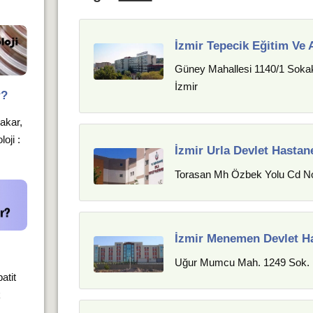
İzmir Tepecik Eğitim Ve 
Güney Mahallesi 1140/1 Sokak
İzmir
r?
bakar,
oji :
İzmir Urla Devlet Hastan
Torasan Mh Özbek Yolu Cd No:
İzmir Menemen Devlet H
Uğur Mumcu Mah. 1249 Sok. 
atit
k