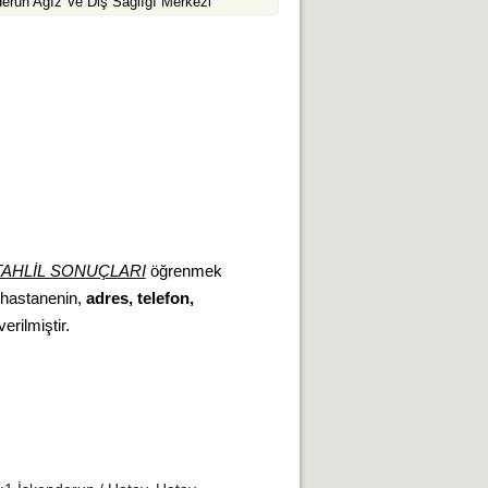
erun Ağız Ve Diş Sağlığı Merkezi
AHLİL SONUÇLARI
öğrenmek
, hastanenin,
adres, telefon,
erilmiştir.