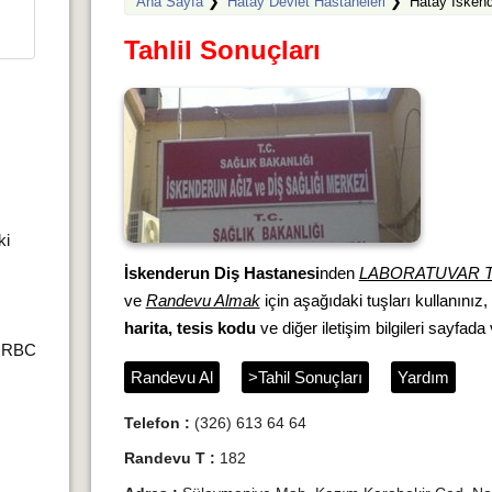
Ana Sayfa
❯
Hatay Devlet Hastaneleri
❯
Hatay İskend
Tahlil Sonuçları
ki
İskenderun Diş Hastanesi
nden
LABORATUVAR T
ve
Randevu Almak
için aşağıdaki tuşları kullanınız
harita, tesis kodu
ve diğer iletişim bilgileri sayfada v
r,RBC
Randevu Al
>Tahil Sonuçları
Yardım
Telefon :
(326) 613 64 64
Randevu T :
182