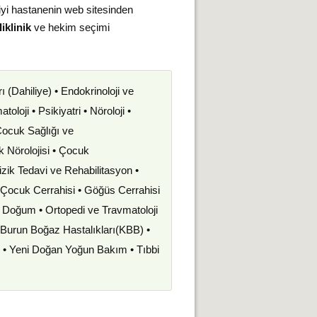
iyi hastanenin web sitesinden
iklinik
ve hekim seçimi
rı (Dahiliye) • Endokrinoloji ve
oloji • Psikiyatri • Nöroloji •
 Çocuk Sağlığı ve
uk Nörolojisi • Çocuk
izik Tedavi ve Rehabilitasyon •
• Çocuk Cerrahisi • Göğüs Cerrahisi
ve Doğum • Ortopedi ve Travmatoloji
k Burun Boğaz Hastalıkları(KBB) •
i • Yeni Doğan Yoğun Bakım • Tıbbi