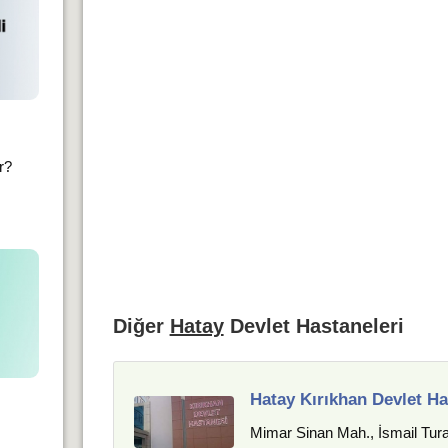
ır?
Diğer
Hatay
Devlet Hastaneleri
Hatay Kırıkhan Devlet Ha
Mimar Sinan Mah., İsmail Tura