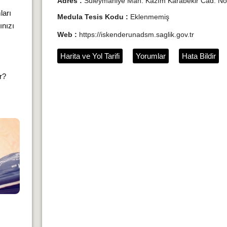
Adres :
Süleymaniye Mah. Kazım Karabekir Cad. No:
ları
Medula Tesis Kodu :
Eklenmemiş
ınızı
Web :
https://iskenderunadsm.saglik.gov.tr
Harita ve Yol Tarifi
Yorumlar
Hata Bildir
ır?