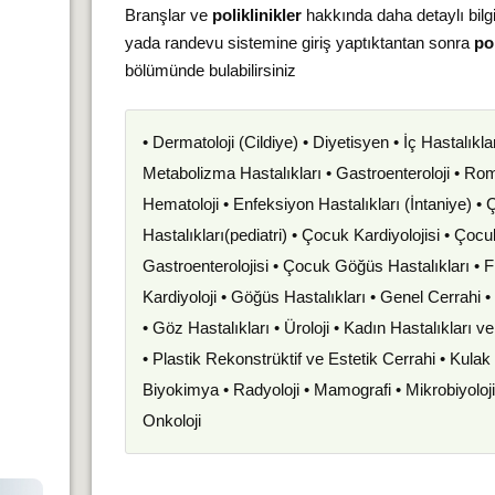
Branşlar ve
poliklinikler
hakkında daha detaylı bilg
yada randevu sistemine giriş yaptıktantan sonra
pol
bölümünde bulabilirsiniz
• Dermatoloji (Cildiye) • Diyetisyen • İç Hastalıkla
Metabolizma Hastalıkları • Gastroenteroloji • Romat
Hematoloji • Enfeksiyon Hastalıkları (İntaniye) •
Hastalıkları(pediatri) • Çocuk Kardiyolojisi • Çoc
Gastroenterolojisi • Çocuk Göğüs Hastalıkları • F
Kardiyoloji • Göğüs Hastalıkları • Genel Cerrahi 
• Göz Hastalıkları • Üroloji • Kadın Hastalıkları 
• Plastik Rekonstrüktif ve Estetik Cerrahi • Kula
Biyokimya • Radyoloji • Mamografi • Mikrobiyoloj
Onkoloji