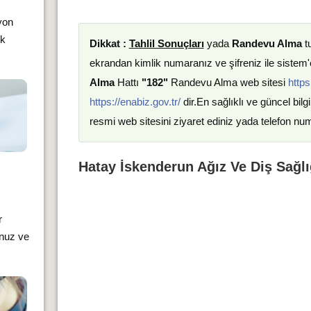
yon
ık
Dikkat :
Tahlil Sonuçları
yada
Randevu Alma
t
ekrandan kimlik numaranız ve şifreniz ile sistem'e
Alma
Hattı
"182"
Randevu Alma web sitesi
https
https://enabiz.gov.tr/
dir.En sağlıklı ve güncel bilgi
resmi web sitesini ziyaret ediniz yada telefon nu
Hatay İskenderun Ağız Ve Diş Sağlı
r
unuz ve