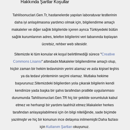
Hakkında Şartlar Koşullar
Tahlilsonuclari.Gen.Tr, hastanelerde yapılan laboratuvar testlerinin
daha iyi anlaşılmasına yardımcı olmak için, bilgilendirme amaçlı
makaleler ve diğer sağlık bilgileride içeren ayrıca Türkiyedeki bütün
sağlık kurumlarının adres, telefon bilgilerini veri tabanında toplayan
ücretsiz, rehber web sitesidir.
Sitemizde ki tüm konular ek koşul belirtilmediği sürece "
Creative
Commons Lisansı
" altındadır.Makaleler bilgilendirme amaçlı olup,
hiçbir zaman bir hekim tedavisinin yerini alamaz ve asla kişisel teşhis
ya da tedavi yönteminin seçimi olamaz. Mutlaka hekime
başvurunuz.Sitemizdeki bilgilerden yola çıkarak bilgilerin kendi
kendinize yada başka bir şahıs tarafından pratikte uygulanması
durumunda Tahlilsonuclari.Gen.TR hiç bir şekilde sorumluluk kabul
etmez ve herhangi bir yardımı taahhüt etmez.Makaleler herkes
tarafından anlayaşılabilmesi için ön bilgi niteliğinde, sade biçimde
yazılmıştır ve hiç bir konunun ince detayına inilmemiştir.Daha fazlası
için
Kullanım Şartları
okuyunuz.