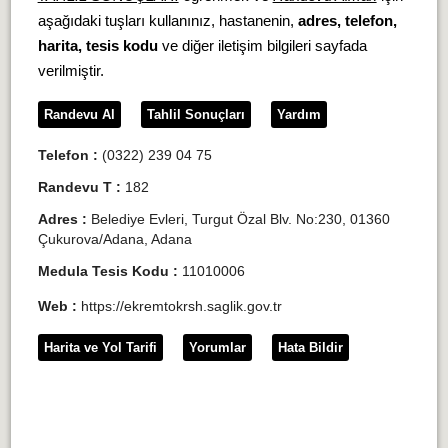
aşağıdaki tuşları kullanınız, hastanenin,
adres, telefon,
harita, tesis kodu
ve diğer iletişim bilgileri sayfada
verilmiştir.
Randevu Al
Tahlil Sonuçları
Yardım
Telefon :
(0322) 239 04 75
Randevu T :
182
Adres :
Belediye Evleri, Turgut Özal Blv. No:230, 01360
Çukurova/Adana, Adana
Medula Tesis Kodu :
11010006
Web :
https://ekremtokrsh.saglik.gov.tr
Harita ve Yol Tarifi
Yorumlar
Hata Bildir