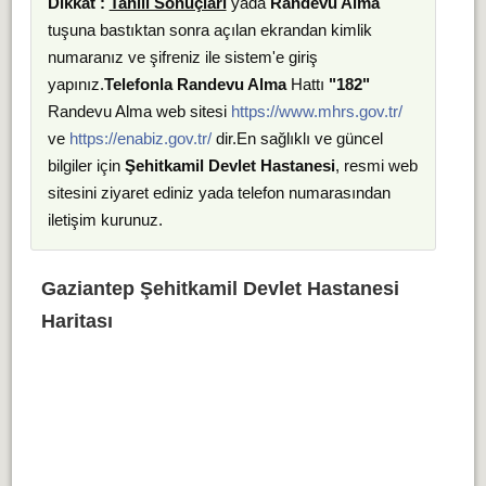
Dikkat :
Tahlil Sonuçları
yada
Randevu Alma
tuşuna bastıktan sonra açılan ekrandan kimlik
numaranız ve şifreniz ile sistem'e giriş
yapınız.
Telefonla Randevu Alma
Hattı
"182"
Randevu Alma web sitesi
https://www.mhrs.gov.tr/
ve
https://enabiz.gov.tr/
dir.En sağlıklı ve güncel
bilgiler için
Şehitkamil Devlet Hastanesi
, resmi web
sitesini ziyaret ediniz yada telefon numarasından
iletişim kurunuz.
Gaziantep Şehitkamil Devlet Hastanesi
Haritası