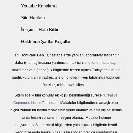
Youtube Kanalımız
Site Haritası
İletişim - Hata Bildir
Hakkında Şartlar Koşullar
Tahlilsonuclari.Gen.Tr, hastanelerde yapılan laboratuvar testlerinin
daha iyi anlaşılmasına yardımcı olmak için, bilgilendirme amaçlı
makaleler ve diğer sağlık bilgileride içeren ayrıca Türkiyedeki bütün
sağlık kurumlarının adres, telefon bilgilerini veri tabanında toplayan
ücretsiz, rehber web sitesidir.
Sitemizde ki tüm konular ek koşul belirtilmediği sürece "
Creative
Commons Lisansı
" altındadır.Makaleler bilgilendirme amaçlı olup,
hiçbir zaman bir hekim tedavisinin yerini alamaz ve asla kişisel teşhis
ya da tedavi yönteminin seçimi olamaz. Mutlaka hekime
başvurunuz.Sitemizdeki bilgilerden yola çıkarak bilgilerin kendi
kendinize yada başka bir şahıs tarafından pratikte uygulanması