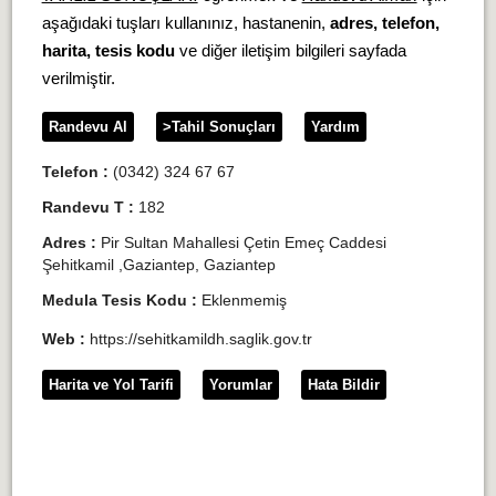
aşağıdaki tuşları kullanınız, hastanenin,
adres, telefon,
harita, tesis kodu
ve diğer iletişim bilgileri sayfada
verilmiştir.
Randevu Al
>Tahil Sonuçları
Yardım
Telefon :
(0342) 324 67 67
Randevu T :
182
Adres :
Pir Sultan Mahallesi Çetin Emeç Caddesi
Şehitkamil ,Gaziantep, Gaziantep
Medula Tesis Kodu :
Eklenmemiş
Web :
https://sehitkamildh.saglik.gov.tr
Harita ve Yol Tarifi
Yorumlar
Hata Bildir