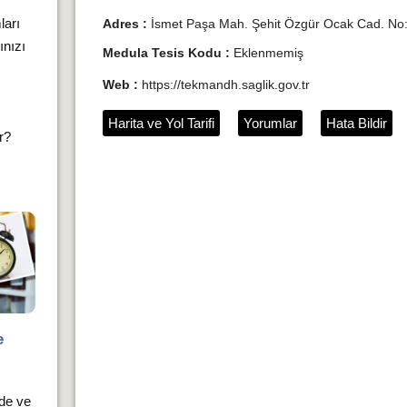
ları
Adres :
İsmet Paşa Mah. Şehit Özgür Ocak Cad. N
ınızı
Medula Tesis Kodu :
Eklenmemiş
Web :
https://tekmandh.saglik.gov.tr
Harita ve Yol Tarifi
Yorumlar
Hata Bildir
ır?
e
rde ve