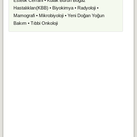
Estetik Cerrahi • Kulak Burun Boğaz
Hastalıkları(KBB) • Biyokimya • Radyoloji •
Mamografi • Mikrobiyoloji • Yeni Doğan Yoğun
Bakım • Tıbbi Onkoloji