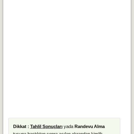
Dikkat :
Tahlil Sonuçları
yada
Randevu Alma
tuşuna bastıktan sonra açılan ekrandan kimlik