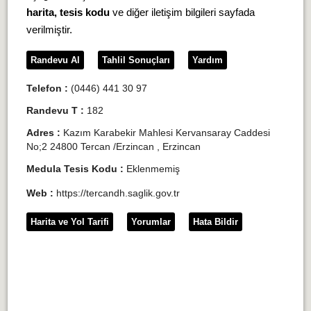
harita, tesis kodu
ve diğer iletişim bilgileri sayfada
verilmiştir.
Randevu Al
Tahlil Sonuçları
Yardım
Telefon :
(0446) 441 30 97
Randevu T :
182
Adres :
Kazım Karabekir Mahlesi Kervansaray Caddesi
No;2 24800 Tercan /Erzincan , Erzincan
Medula Tesis Kodu :
Eklenmemiş
Web :
https://tercandh.saglik.gov.tr
Harita ve Yol Tarifi
Yorumlar
Hata Bildir