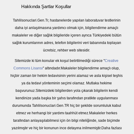
Hakkında Şartlar Koşullar
Tahlilsonuclari.Gen.Tr, hastanelerde yapılan laboratuvar testlerinin
daha iyi anlaşılmasına yardımcı olmak için, bilgilendirme amaçlı
makaleler ve diğer sağlık bilgileride içeren ayrıca Türkiyedeki bütün
sağlık kurumlarının adres, telefon bilgilerini veri tabanında toplayan
ücretsiz, rehber web sitesidir.
Sitemizde ki tüm konular ek koşul belirtilmediği sürece "
Creative
Commons Lisansı
" altındadır.Makaleler bilgilendirme amaçlı olup,
hiçbir zaman bir hekim tedavisinin yerini alamaz ve asla kişisel teşhis
ya da tedavi yönteminin seçimi olamaz. Mutlaka hekime
başvurunuz.Sitemizdeki bilgilerden yola çıkarak bilgilerin kendi
kendinize yada başka bir şahıs tarafından pratikte uygulanması
durumunda Tahlilsonuclari.Gen.TR hiç bir şekilde sorumluluk kabul
etmez ve herhangi bir yardımı taahhüt etmez.Makaleler herkes
tarafından anlayaşılabilmesi için ön bilgi niteliğinde, sade biçimde
yazılmıştır ve hiç bir konunun ince detayına inilmemiştir.Daha fazlası