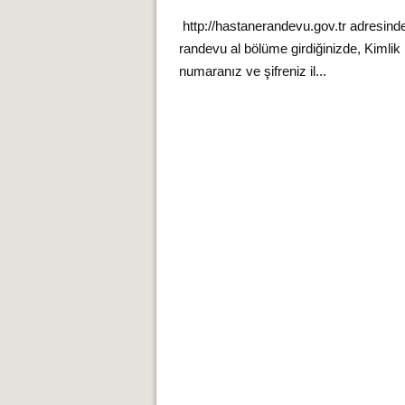
http://hastanerandevu.gov.tr adresind
randevu al bölüme girdiğinizde, Kimlik
numaranız ve şifreniz il...