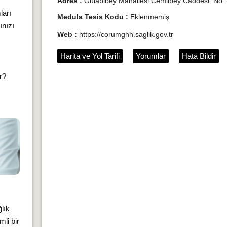
Adres :
Gülabibey Mahallesi.Cemilbey Caddesi. No 
ları
Medula Tesis Kodu :
Eklenmemiş
ınızı
Web :
https://corumghh.saglik.gov.tr
Harita ve Yol Tarifi
Yorumlar
Hata Bildir
ır?
lık
li bir