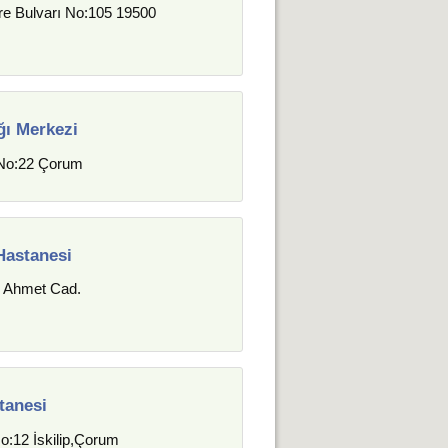
e Bulvarı No:105 19500
ğı Merkezi
 No:22 Çorum
Hastanesi
k Ahmet Cad.
tanesi
:12 İskilip,Çorum