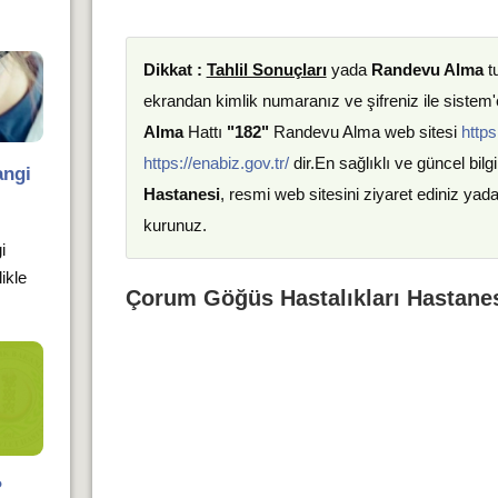
Dikkat :
Tahlil Sonuçları
yada
Randevu Alma
t
ekrandan kimlik numaranız ve şifreniz ile sistem'e
Alma
Hattı
"182"
Randevu Alma web sitesi
https
https://enabiz.gov.tr/
dir.En sağlıklı ve güncel bilgi
angi
Hastanesi
, resmi web sitesini ziyaret ediniz yad
kurunuz.
i
likle
Çorum Göğüs Hastalıkları Hastanes
?