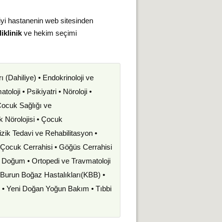
iyi hastanenin web sitesinden
iklinik
ve hekim seçimi
rı (Dahiliye) • Endokrinoloji ve
oloji • Psikiyatri • Nöroloji •
 Çocuk Sağlığı ve
uk Nörolojisi • Çocuk
izik Tedavi ve Rehabilitasyon •
• Çocuk Cerrahisi • Göğüs Cerrahisi
ve Doğum • Ortopedi ve Travmatoloji
k Burun Boğaz Hastalıkları(KBB) •
i • Yeni Doğan Yoğun Bakım • Tıbbi