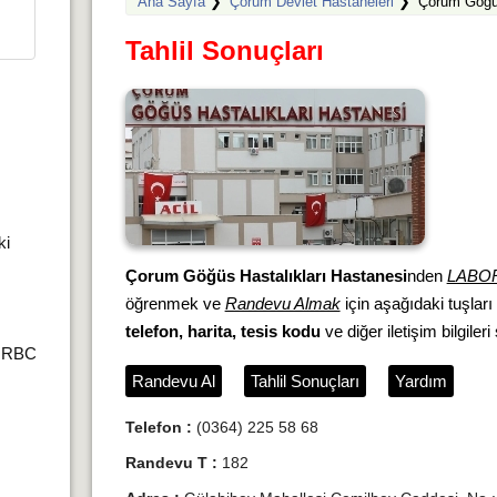
Ana Sayfa
❯
Çorum Devlet Hastaneleri
❯
Çorum Göğüs
Tahlil Sonuçları
ki
Çorum Göğüs Hastalıkları Hastanesi
nden
LABO
öğrenmek ve
Randevu Almak
için aşağıdaki tuşları
telefon, harita, tesis kodu
ve diğer iletişim bilgileri
r,RBC
Randevu Al
Tahlil Sonuçları
Yardım
Telefon :
(0364) 225 58 68
Randevu T :
182