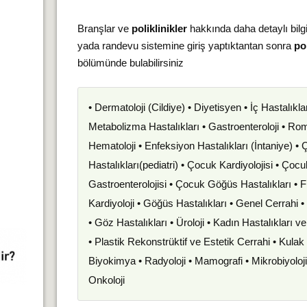
Branşlar ve
poliklinikler
hakkında daha detaylı bilg
yada randevu sistemine giriş yaptıktantan sonra
pol
bölümünde bulabilirsiniz
• Dermatoloji (Cildiye) • Diyetisyen • İç Hastalıkla
Metabolizma Hastalıkları • Gastroenteroloji • Romat
Hematoloji • Enfeksiyon Hastalıkları (İntaniye) •
Hastalıkları(pediatri) • Çocuk Kardiyolojisi • Çoc
Gastroenterolojisi • Çocuk Göğüs Hastalıkları • F
Kardiyoloji • Göğüs Hastalıkları • Genel Cerrahi 
• Göz Hastalıkları • Üroloji • Kadın Hastalıkları 
• Plastik Rekonstrüktif ve Estetik Cerrahi • Kula
Biyokimya • Radyoloji • Mamografi • Mikrobiyoloj
Onkoloji