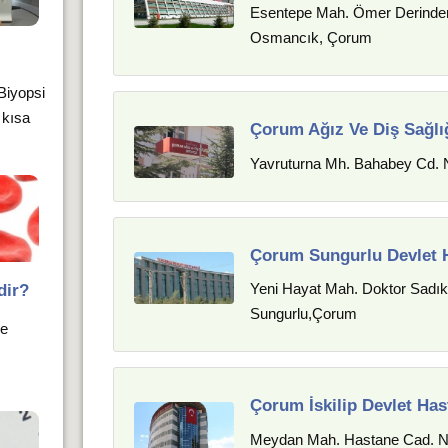
Esentepe Mah. Ömer Derinder
Osmancık, Çorum
 Biyopsi
 kısa
Çorum Ağız Ve Diş Sağlı
Yavruturna Mh. Bahabey Cd.
Çorum Sungurlu Devlet 
Yeni Hayat Mah. Doktor Sadı
dir?
Sungurlu,Çorum
ve
Çorum İskilip Devlet Has
Meydan Mah. Hastane Cad. No