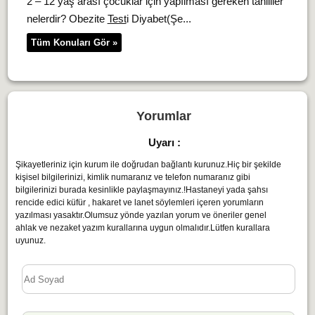
2 – 12 yaş arası çocuklar için yapılması gereken tahliller
nelerdir? Obezite
Test
i Diyabet(Şe...
Tüm Konuları Gör »
Yorumlar
Uyarı :
Şikayetleriniz için kurum ile doğrudan bağlantı kurunuz.Hiç bir şekilde
kişisel bilgilerinizi, kimlik numaranız ve telefon numaranız gibi
bilgilerinizi burada kesinlikle paylaşmayınız.!Hastaneyi yada şahsı
rencide edici küfür , hakaret ve lanet söylemleri içeren yorumların
yazılması yasaktır.Olumsuz yönde yazılan yorum ve öneriler genel
ahlak ve nezaket yazım kurallarına uygun olmalıdır.Lütfen kurallara
uyunuz.