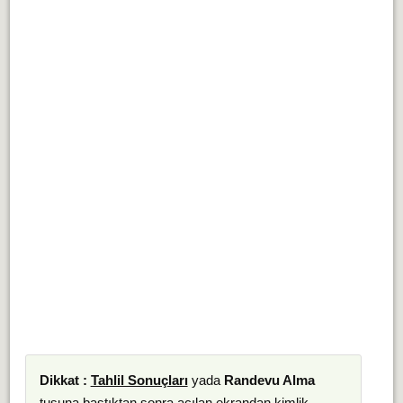
Dikkat :
Tahlil Sonuçları
yada
Randevu Alma
tuşuna bastıktan sonra açılan ekrandan kimlik