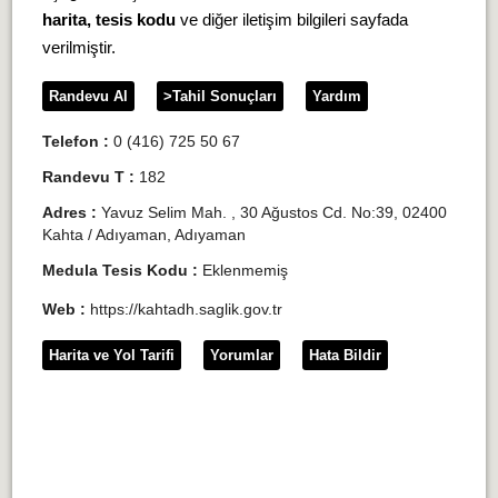
harita, tesis kodu
ve diğer iletişim bilgileri sayfada
verilmiştir.
Randevu Al
>Tahil Sonuçları
Yardım
Telefon :
0 (416) 725 50 67
Randevu T :
182
Adres :
Yavuz Selim Mah. , 30 Ağustos Cd. No:39, 02400
Kahta / Adıyaman, Adıyaman
Medula Tesis Kodu :
Eklenmemiş
Web :
https://kahtadh.saglik.gov.tr
Harita ve Yol Tarifi
Yorumlar
Hata Bildir