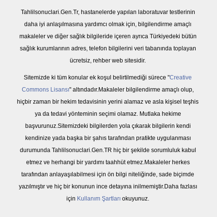
Tahlilsonuclari.Gen.Tr, hastanelerde yapılan laboratuvar testlerinin
daha iyi anlaşılmasına yardımcı olmak için, bilgilendirme amaçlı
makaleler ve diğer sağlık bilgileride içeren ayrıca Türkiyedeki bütün
sağlık kurumlarının adres, telefon bilgilerini veri tabanında toplayan
ücretsiz, rehber web sitesidir.
Sitemizde ki tüm konular ek koşul belirtilmediği sürece "
Creative
Commons Lisansı
" altındadır.Makaleler bilgilendirme amaçlı olup,
hiçbir zaman bir hekim tedavisinin yerini alamaz ve asla kişisel teşhis
ya da tedavi yönteminin seçimi olamaz. Mutlaka hekime
başvurunuz.Sitemizdeki bilgilerden yola çıkarak bilgilerin kendi
kendinize yada başka bir şahıs tarafından pratikte uygulanması
durumunda Tahlilsonuclari.Gen.TR hiç bir şekilde sorumluluk kabul
etmez ve herhangi bir yardımı taahhüt etmez.Makaleler herkes
tarafından anlayaşılabilmesi için ön bilgi niteliğinde, sade biçimde
yazılmıştır ve hiç bir konunun ince detayına inilmemiştir.Daha fazlası
için
Kullanım Şartları
okuyunuz.