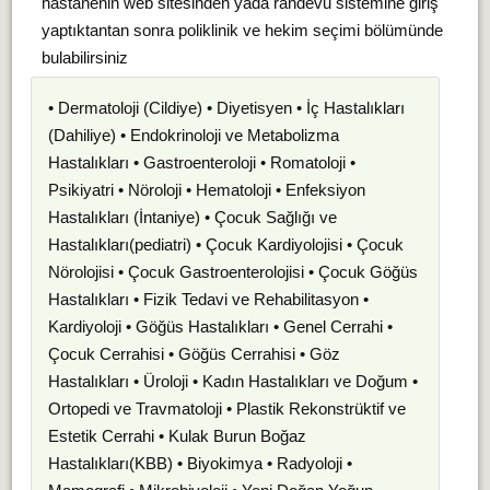
hastanenin web sitesinden yada randevu sistemine giriş
yaptıktantan sonra poliklinik ve hekim seçimi bölümünde
bulabilirsiniz
• Dermatoloji (Cildiye) • Diyetisyen • İç Hastalıkları
(Dahiliye) • Endokrinoloji ve Metabolizma
Hastalıkları • Gastroenteroloji • Romatoloji •
Psikiyatri • Nöroloji • Hematoloji • Enfeksiyon
Hastalıkları (İntaniye) • Çocuk Sağlığı ve
Hastalıkları(pediatri) • Çocuk Kardiyolojisi • Çocuk
Nörolojisi • Çocuk Gastroenterolojisi • Çocuk Göğüs
Hastalıkları • Fizik Tedavi ve Rehabilitasyon •
Kardiyoloji • Göğüs Hastalıkları • Genel Cerrahi •
Çocuk Cerrahisi • Göğüs Cerrahisi • Göz
Hastalıkları • Üroloji • Kadın Hastalıkları ve Doğum •
Ortopedi ve Travmatoloji • Plastik Rekonstrüktif ve
Estetik Cerrahi • Kulak Burun Boğaz
Hastalıkları(KBB) • Biyokimya • Radyoloji •