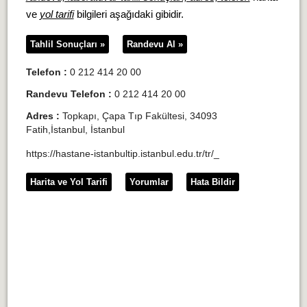
ve
yol tarifi
bilgileri aşağıdaki gibidir.
Tahlil Sonuçları »
Randevu Al »
Telefon :
0 212 414 20 00
Randevu Telefon :
0 212 414 20 00
Adres :
Topkapı, Çapa Tıp Fakültesi, 34093
Fatih,İstanbul, İstanbul
https://hastane-istanbultip.istanbul.edu.tr/tr/_
Harita ve Yol Tarifi
Yorumlar
Hata Bildir