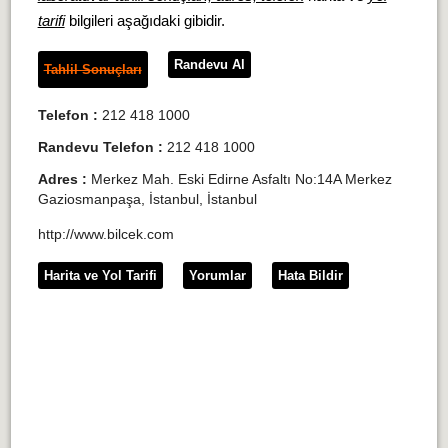
tarifi
bilgileri aşağıdaki gibidir.
Randevu Al
Tahlil Sonuçları
Telefon :
212 418 1000
Randevu Telefon :
212 418 1000
Adres :
Merkez Mah. Eski Edirne Asfaltı No:14A Merkez
Gaziosmanpaşa, İstanbul, İstanbul
http://www.bilcek.com
Harita ve Yol Tarifi
Yorumlar
Hata Bildir