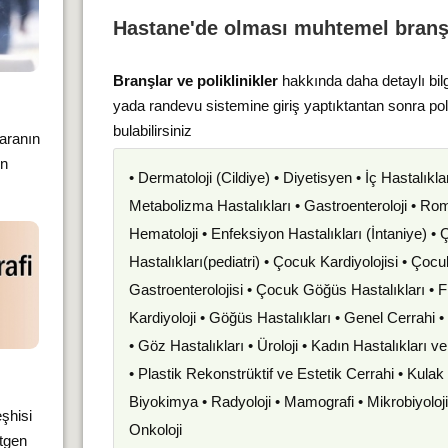
Hastane'de olması muhtemel branş
Branşlar ve poliklinikler
hakkında daha detaylı bil
yada randevu sistemine giriş yaptıktantan sonra po
bulabilirsiniz
garanın
in
• Dermatoloji (Cildiye) • Diyetisyen • İç Hastalıkla
Metabolizma Hastalıkları • Gastroenteroloji • Romat
Hematoloji • Enfeksiyon Hastalıkları (İntaniye) •
Hastalıkları(pediatri) • Çocuk Kardiyolojisi • Çoc
Gastroenterolojisi • Çocuk Göğüs Hastalıkları • F
Kardiyoloji • Göğüs Hastalıkları • Genel Cerrahi 
• Göz Hastalıkları • Üroloji • Kadın Hastalıkları 
• Plastik Rekonstrüktif ve Estetik Cerrahi • Kula
Biyokimya • Radyoloji • Mamografi • Mikrobiyoloj
şhisi
Onkoloji
ntgen