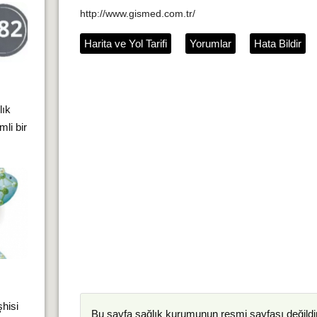
http://www.gismed.com.tr/
Harita ve Yol Tarifi
Yorumlar
Hata Bildir
lık
li bir
şhisi
Bu sayfa
sağlık kurumunun
resmi sayfası değildir