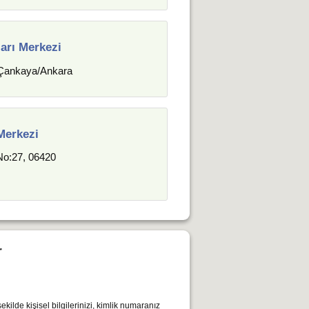
arı Merkezi
 Çankaya/Ankara
Merkezi
 No:27, 06420
r
kilde kişisel bilgilerinizi, kimlik numaranız