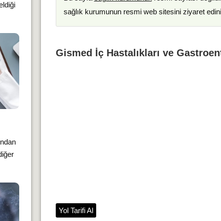
ldiği
sağlık kurumunun resmi web sitesini ziyaret edin
Gismed İç Hastalıkları ve Gastroent
ından
diğer
Yol Tarifi Al