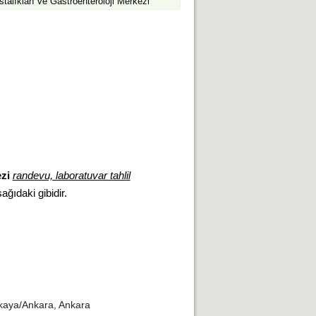
talıkları ve Gastroenteroloji Merkezi
zi
randevu, laboratuvar tahlil
şağıdaki gibidir.
kaya/Ankara, Ankara