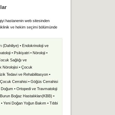
lar
giyi hastanenin web sitesinden
liklinik ve hekim seçimi bölümünde
rı (Dahiliye) • Endokrinoloji ve
oloji • Psikiyatri • Nöroloji •
 Çocuk Sağlığı ve
uk Nörolojisi • Çocuk
izik Tedavi ve Rehabilitasyon •
• Çocuk Cerrahisi • Göğüs Cerrahisi
ve Doğum • Ortopedi ve Travmatoloji
k Burun Boğaz Hastalıkları(KBB) •
i • Yeni Doğan Yoğun Bakım • Tıbbi