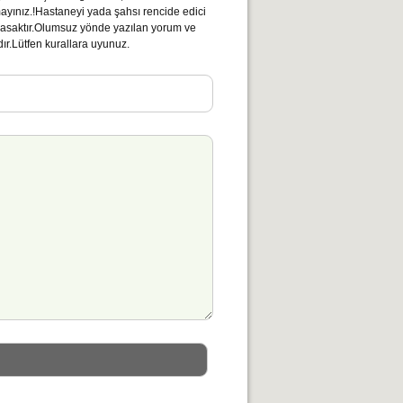
mayınız.!Hastaneyi yada şahsı rencide edici
ı yasaktır.Olumsuz yönde yazılan yorum ve
ır.Lütfen kurallara uyunuz.