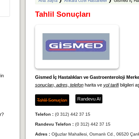
Ana Sayfa
❯
Ankara Özel Hastaneler
❯
Gismed İç Has
Tahlil Sonuçları
rin
Gismed İç Hastalıkları ve Gastroenteroloji Merke
sonuçları, adres, telefon
harita ve
yol tarifi
bilgileri a
Randevu Al
Tahlil Sonuçları
ır?
Telefon :
(0 312) 442 37 15
Randevu Telefon :
(0 312) 442 37 15
Adres :
Oğuzlar Mahallesi, Osmanlı Cd., 06520 Çan