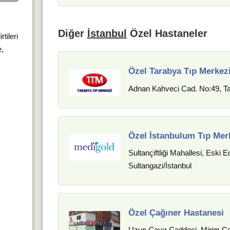
?
Diğer
İstanbul
Özel Hastaneler
tileri
e,
Özel Tarabya Tıp Merkez
Adnan Kahveci Cad. No:49, Ta
Özel İstanbulum Tıp Mer
Sultançiftliği Mahallesi, Eski 
Sultangazi/İstanbul
Özel Çağıner Hastanesi
Uzun Çayır Caddesi, Mirim Çe