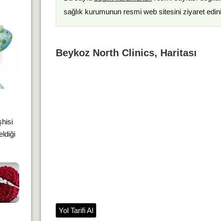
sağlık kurumunun resmi web sitesini ziyaret edin
Beykoz North Clinics, Haritası
şhisi
ldiği
Yol Tarifi Al