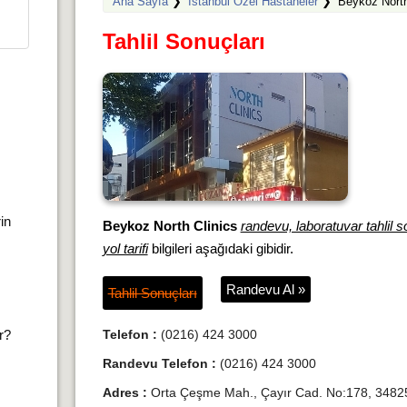
Ana Sayfa
❯
İstanbul Özel Hastaneler
❯
Beykoz North
Tahlil Sonuçları
rin
Beykoz North Clinics
randevu, laboratuvar tahlil s
yol tarifi
bilgileri aşağıdaki gibidir.
Randevu Al »
Tahlil Sonuçları
ır?
Telefon :
(0216) 424 3000
Randevu Telefon :
(0216) 424 3000
Adres :
Orta Çeşme Mah., Çayır Cad. No:178, 34825