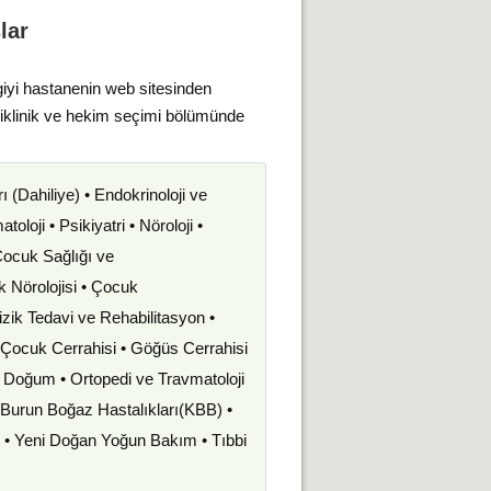
lar
giyi hastanenin web sitesinden
liklinik ve hekim seçimi bölümünde
rı (Dahiliye) • Endokrinoloji ve
oloji • Psikiyatri • Nöroloji •
 Çocuk Sağlığı ve
uk Nörolojisi • Çocuk
izik Tedavi ve Rehabilitasyon •
• Çocuk Cerrahisi • Göğüs Cerrahisi
ve Doğum • Ortopedi ve Travmatoloji
k Burun Boğaz Hastalıkları(KBB) •
i • Yeni Doğan Yoğun Bakım • Tıbbi