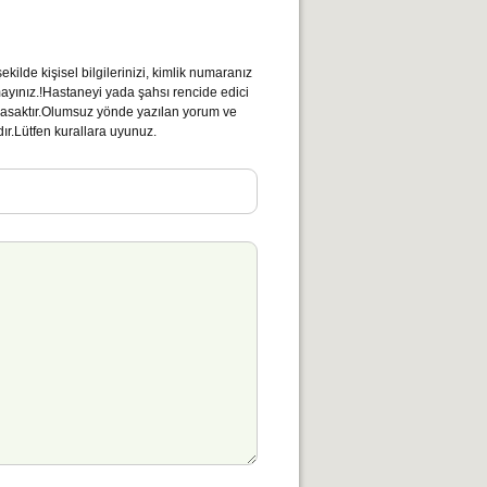
kilde kişisel bilgilerinizi, kimlik numaranız
mayınız.!Hastaneyi yada şahsı rencide edici
ı yasaktır.Olumsuz yönde yazılan yorum ve
ır.Lütfen kurallara uyunuz.