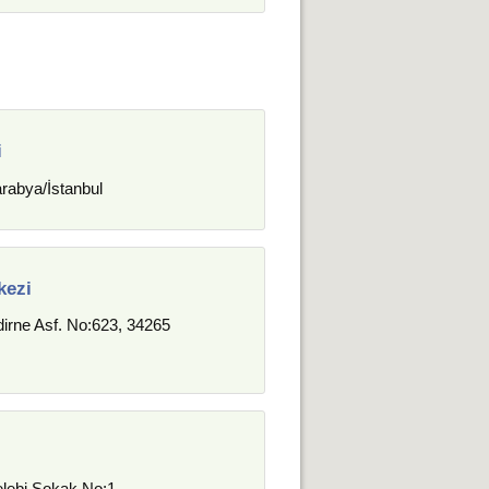
i
rabya/İstanbul
kezi
Edirne Asf. No:623, 34265
lebi Sokak No:1,