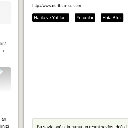
http://www.northclinics.com
Harita ve Yol Tarifi
Yorumlar
Hata Bildir
lır?
tin
ları
rınızı
Bu sayfa
sağlık kurumunun
resmi sayfası değildir