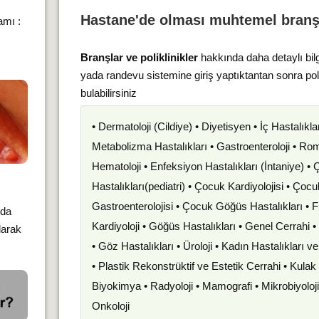
Hastane'de olması muhtemel branş
amı :
Branşlar ve poliklinikler
hakkında daha detaylı bil
yada randevu sistemine giriş yaptıktantan sonra po
bulabilirsiniz
• Dermatoloji (Cildiye) • Diyetisyen • İç Hastalıkla
Metabolizma Hastalıkları • Gastroenteroloji • Romat
Hematoloji • Enfeksiyon Hastalıkları (İntaniye) •
Hastalıkları(pediatri) • Çocuk Kardiyolojisi • Çoc
Gastroenterolojisi • Çocuk Göğüs Hastalıkları • F
rda
Kardiyoloji • Göğüs Hastalıkları • Genel Cerrahi 
larak
• Göz Hastalıkları • Üroloji • Kadın Hastalıkları 
• Plastik Rekonstrüktif ve Estetik Cerrahi • Kula
Biyokimya • Radyoloji • Mamografi • Mikrobiyoloj
Onkoloji