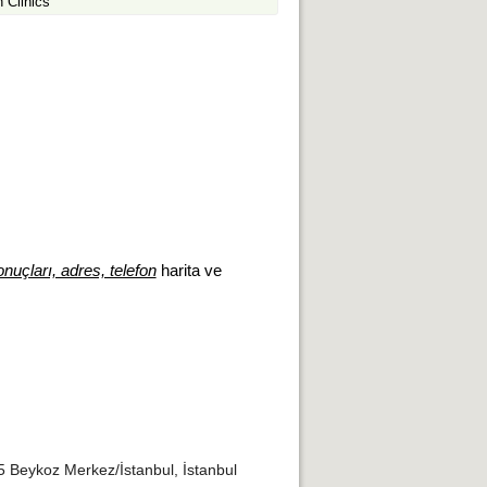
 Clinics
onuçları, adres, telefon
harita ve
 Beykoz Merkez/İstanbul, İstanbul