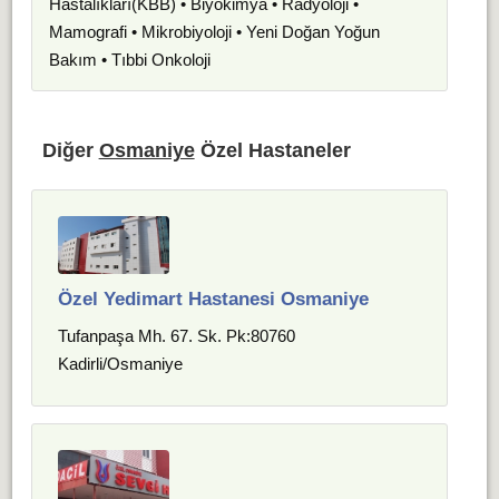
Hastalıkları(KBB) • Biyokimya • Radyoloji •
Mamografi • Mikrobiyoloji • Yeni Doğan Yoğun
Bakım • Tıbbi Onkoloji
Diğer
Osmaniye
Özel Hastaneler
Özel Yedimart Hastanesi Osmaniye
Tufanpaşa Mh. 67. Sk. Pk:80760
Kadirli/Osmaniye