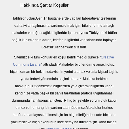
Hakkında Şartlar Koşullar
Tahlilsonuclari.Gen.Tr, hastanelerde yapılan laboratuvar testlerinin
daha iyi anlaşılmasına yardımcı olmak için, bilgilendirme amaçlı
makaleler ve diğer sağlık bilgileride içeren ayrıca Türkiyedeki bütün
sağlık kurumlarının adres, telefon bilgilerini veri tabanında toplayan
ücretsiz, rehber web sitesidir.
Sitemizde ki tüm konular ek koşul belirtilmediği sürece "
Creative
Commons Lisansı
" altındadır.Makaleler bilgilendirme amaçlı olup,
hiçbir zaman bir hekim tedavisinin yerini alamaz ve asla kişisel teşhis
ya da tedavi yönteminin seçimi olamaz. Mutlaka hekime
başvurunuz.Sitemizdeki bilgilerden yola çıkarak bilgilerin kendi
kendinize yada başka bir şahıs tarafından pratikte uygulanması
durumunda Tahlilsonuclari.Gen.TR hiç bir şekilde sorumluluk kabul
etmez ve herhangi bir yardımı taahhüt etmez.Makaleler herkes
tarafından anlayaşılabilmesi için ön bilgi niteliğinde, sade biçimde
yazılmıştır ve hiç bir konunun ince detayına inilmemiştir.Daha fazlası