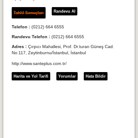
Randevu Al
Tahlil Sonuçları
Telefon :
(0212) 664 6555
Randevu Telefon :
(0212) 664 6555
Adres :
Çırpıcı Mahallesi, Prof. Dr.turan Güneş Cad.
No:117, Zeytinburnu/İstanbul, İstanbul
http://www.santeplus.com.tr/
Harita ve Yol Tarifi
Yorumlar
Hata Bildir